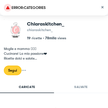
ERROR:CATEGORIES
Chiaraskitchen_
chiaraskitchen_
19
ricette
•
78mila
views
Moglie e mamma 👩‍❤️‍👩

Cucinare! La mia passione❤️

Ricette dolci e salate

Le mie mani sempre in pasta 🙌

Seguimi su instagram @chiaraskitchen_
Segui
CARICATE
SALVATE