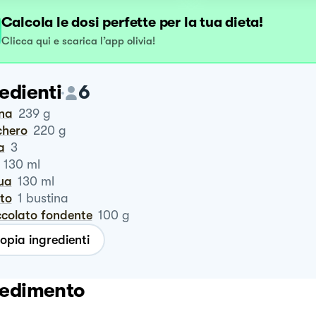
Calcola le dosi perfette per la tua dieta!
Clicca qui e scarica l’app olivia!
edienti
6
ina
239
g
chero
220
g
a
3
130
ml
qua
130
ml
ito
1
bustina
occolato fondente
100
g
opia ingredienti
edimento