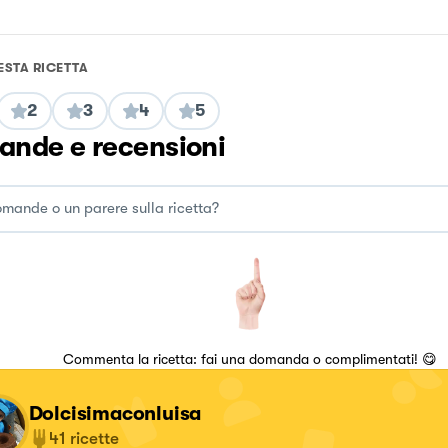
ESTA RICETTA
2
3
4
5
nde e recensioni
Commenta la ricetta: fai una domanda o complimentati! 😋
Dolcisimaconluisa
41
ricette