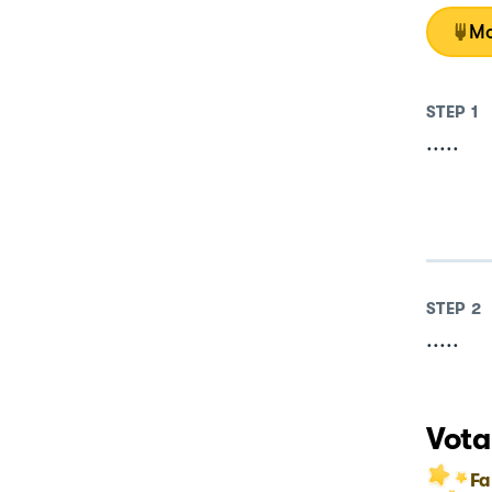
Mo
STEP
1
.....
STEP
2
.....
Vota
Fa