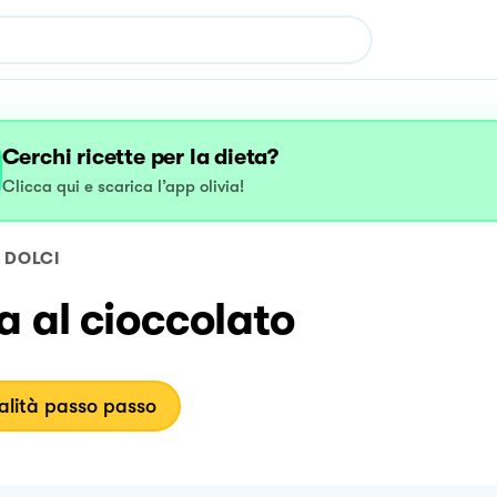
Cerchi ricette per la dieta?
Clicca qui e scarica l’app olivia!
DOLCI
a al cioccolato
lità passo passo