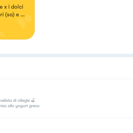
x i dolci
i (sa) e se
 # e tutto
llata di ciliegie 🍒
misù allo yogurt greco