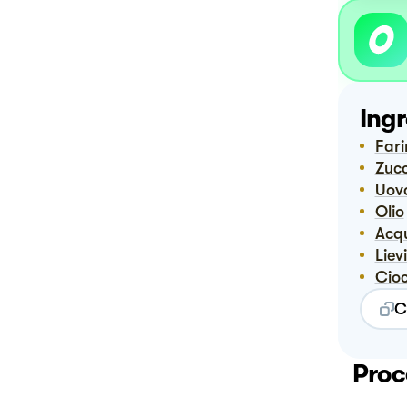
Ingr
Far
Zuc
Uov
Olio
Ac
Liev
Ci
C
Proc