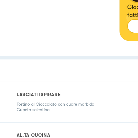
Ciao
fatt
vi v
atta
LASCIATI ISPIRARE
Tortino al Cioccolato con cuore morbido
Cupeta salentina
AL.TA CUCINA