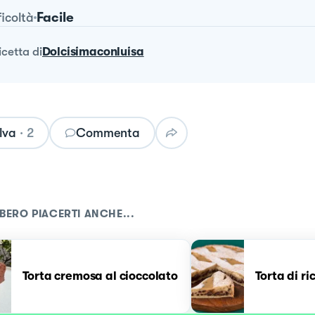
Facile
ficoltà
ricetta
di
Dolcisimaconluisa
lva
·
2
Commenta
BERO PIACERTI ANCHE...
Torta cremosa al cioccolato
Torta di ri