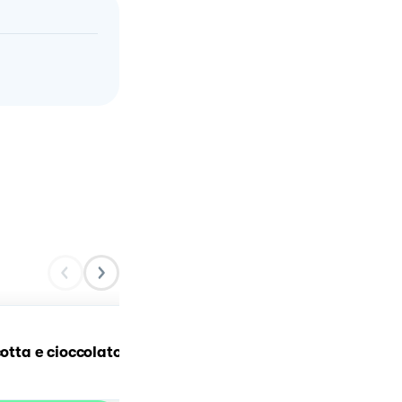
cotta e cioccolato
Torta di cocco e cioccola