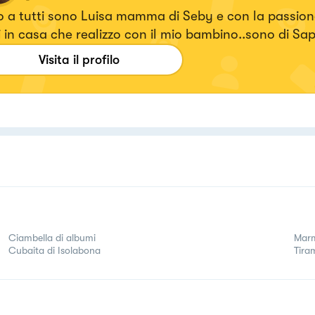
 a tutti sono Luisa mamma di Seby e con la passione 
i in casa che realizzo con il mio bambino..sono di Sapr
a mi potete seguire su Instagram cercatemi cliccando
Visita il profilo
ccato "dolcisimaconluisa" vi aspetto...
Ciambella di albumi
Marme
Cubaita di Isolabona
Tira