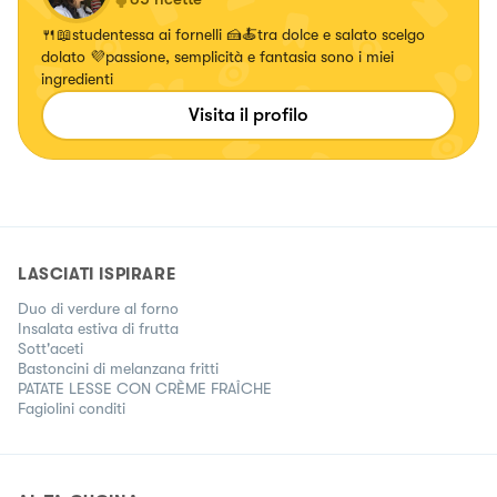
🍴📖studentessa ai fornelli 🍰🍝tra dolce e salato scelgo
dolato 💜passione, semplicità e fantasia sono i miei
ingredienti
Visita il profilo
LASCIATI ISPIRARE
Duo di verdure al forno
Insalata estiva di frutta
Sott'aceti
Bastoncini di melanzana fritti
PATATE LESSE CON CRÈME FRAÎCHE
Fagiolini conditi