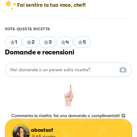
Fai sentire la tua voce, chef!
VOTA QUESTA RICETTA
1
2
3
4
5
Domande e recensioni
Commenta la ricetta: fai una domanda o complimentati! 😋
aboutsof
65
ricette