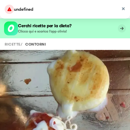
undefined
Cerchi ricette per la dieta?
Clicca qui e scarica l’app olivia!
RICETTE
/
CONTORNI