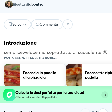
ricetta
di
aboutsof
Salva
·
7
Commenta
Introduzione
semplice,veloce ma soprattutto ... succulente 😛
POTREBBERO PIACERTI ANCHE...
Focaccia in padella
Focaccette ripi
alla pizzaiola
padella
Calcola le dosi perfette per la tua dieta!
Clicca qui e scarica l’app olivia!