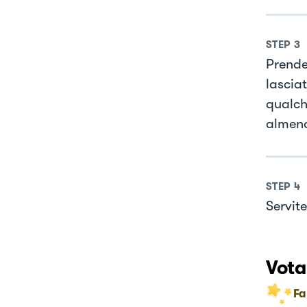
STEP
3
Prende
lascia
qualch
almeno
STEP
4
Servite
Vota
Fa