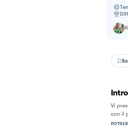
Tem
Dif
Sa
Intr
Vi pre
con il 
POTREB