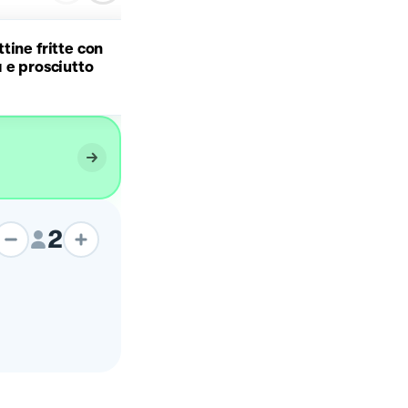
tine fritte con
Tortellini panna e
 e prosciutto
prosciutto cotto
2