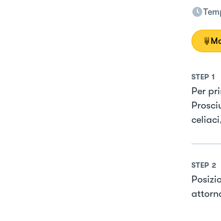
Temp
Mo
STEP
1
Per pr
Prosciu
celiaci
STEP
2
Posizio
attorn