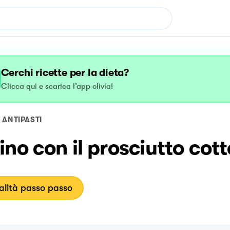
Cerchi ricette per la dieta?
Clicca qui e scarica l’app olivia!
ANTIPASTI
no con il prosciutto cott
lità passo passo