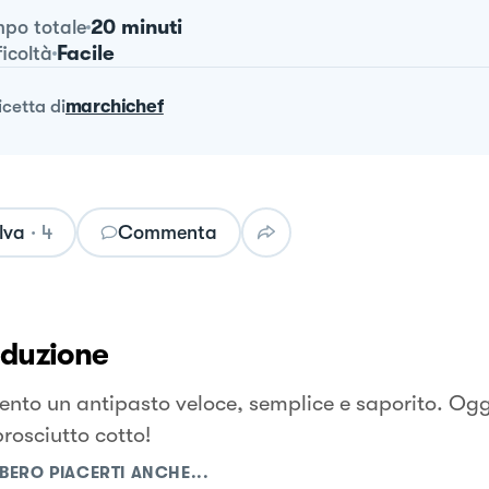
20 minuti
po totale
Facile
ficoltà
ricetta
di
marchichef
lva
·
4
Commenta
oduzione
sento un antipasto veloce, semplice e saporito. Ogg
prosciutto cotto!
BERO PIACERTI ANCHE...