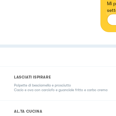
Mi p
sett
crea
cre
LASCIATI ISPIRARE
Polpette di besciamella e prosciutto
Cacio e ova con carciofo e guanciale fritto e carbo crema
AL.TA CUCINA