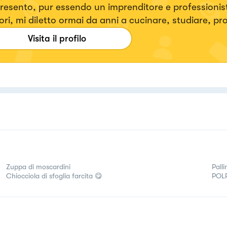
resento, pur essendo un imprenditore e professionista
ori, mi diletto ormai da anni a cucinare, studiare, pr
re ricette tradizionali ma Gluten Free! Ecco in futuro 
Visita il profilo
are un Brand Gluten Free!
Zuppa di moscardini
Pall
Chiocciola di sfoglia farcita 😋
POL