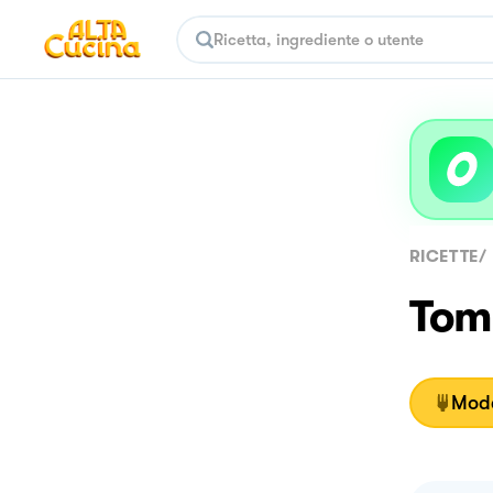
RICETTE
/
Tomi
Moda