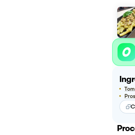
Ingr
Tom
Pro
C
Proc