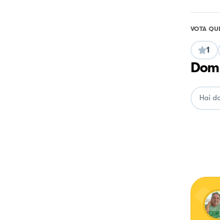
VOTA QU
1
Doma