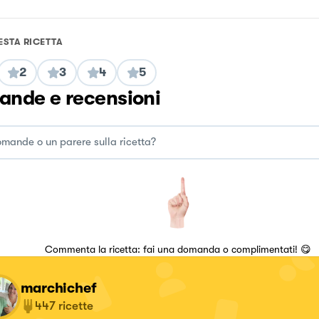
ESTA RICETTA
2
3
4
5
nde e recensioni
Commenta la ricetta: fai una domanda o complimentati! 😋
marchichef
447
ricette