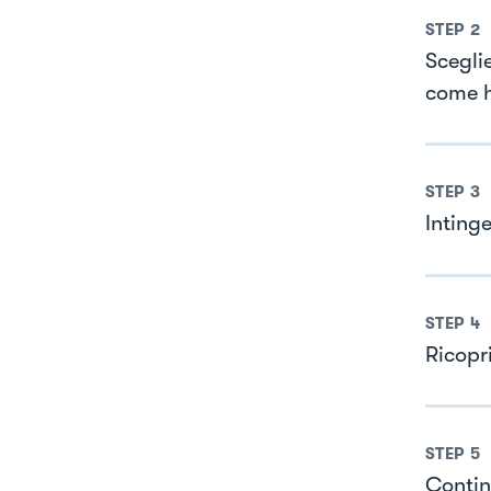
STEP
2
Scegli
come h
STEP
3
Inting
STEP
4
Ricopri
STEP
5
Contin