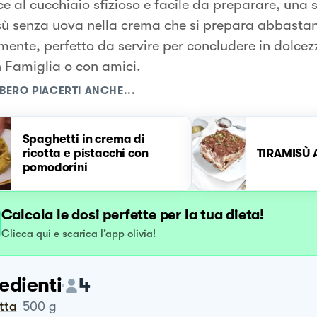
e al cucchiaio sfizioso e facile da preparare, una s
sù senza uova nella crema che si prepara abbasta
mente, perfetto da servire per concludere in dolcez
n Famiglia o con amici.
BERO PIACERTI ANCHE...
Spaghetti in crema di
ricotta e pistacchi con
TIRAMISÙ 
pomodorini
Calcola le dosi perfette per la tua dieta!
Clicca qui e scarica l’app olivia!
edienti
4
otta
500
g