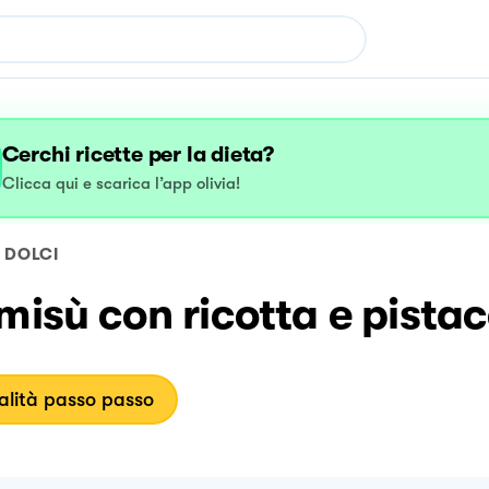
Cerchi ricette per la dieta?
Clicca qui e scarica l’app olivia!
DOLCI
misù con ricotta e pista
lità passo passo