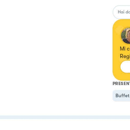
Mi 
Regi
una 
gra
Ins
PRESEN
Buffet