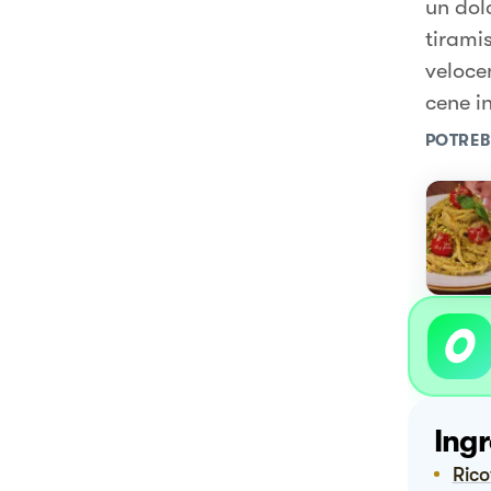
un dolc
tirami
veloce
cene i
POTREB
Ingr
Ric