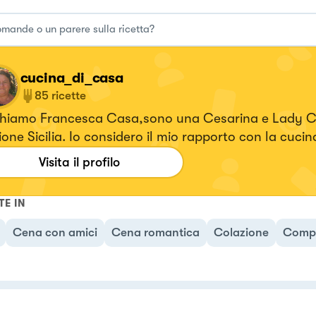
cucina_di_casa
85
ricette
chiamo Francesca Casa,sono una Cesarina e Lady C
one Sicilia. Io considero il mio rapporto con la cuci
grande storia d'amore e i miei piatti sono il frutto d
Visita il profilo
nde passione.Sono anche una food blogger, ho una 
tagram @_cucina_di_casa
TE IN
Cena con amici
Cena romantica
Colazione
Comp