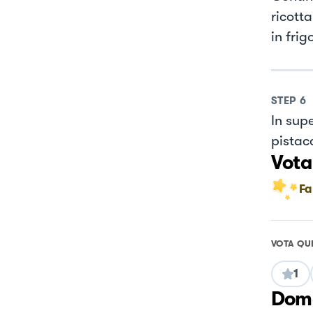
ricotta
in frig
STEP
6
In supe
pistac
Vota
Fa
VOTA QU
1
Doma