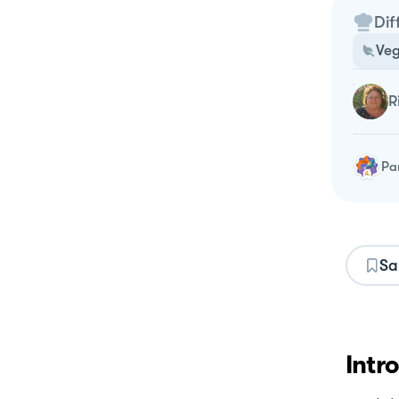
Dif
Veg
Pa
Sa
Intr