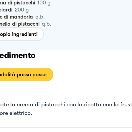
ema di pistacchi
100
g
oiardi
200
g
te di mandorla
q.b.
anella di pistacchi
q.b.
opia ingredienti
edimento
dalità passo passo
te la crema di pistacchi con la ricotta con la frus
ore elettrico.