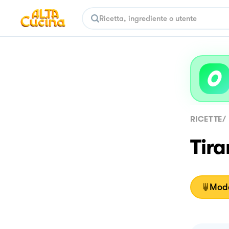
RICETTE
/
Tira
Moda