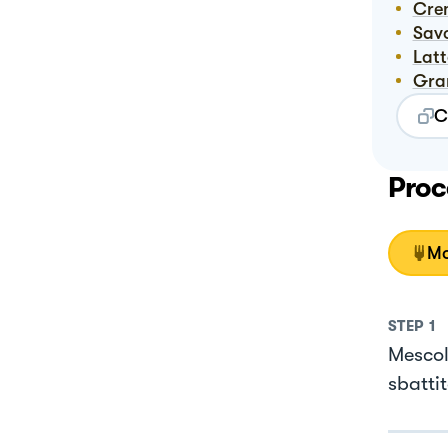
Cr
Sav
Lat
Gr
C
Proc
Mo
STEP
1
Mescola
sbattit