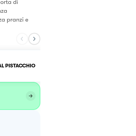
orta di
nza
za pranzi e
Schiaffoni alla ricotta co
AL PISTACCHIO
peperoni, acciughe e
pistacchi