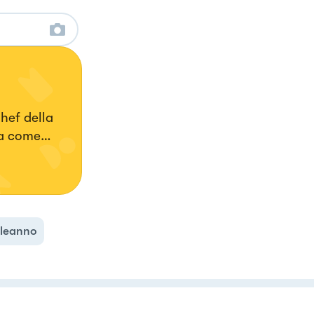
hef della
na come
i questa
pagina su
leanno