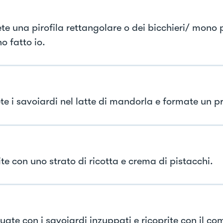
ete una pirofila rettangolare o dei bicchieri/ mono 
o fatto io.
ete i savoiardi nel latte di mandorla e formate un p
te con uno strato di ricotta e crema di pistacchi.
uate con i savoiardi inzuppati e ricoprite con il co