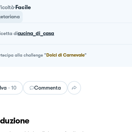
Facile
ficoltà
etariana
ricetta
di
cucina_di_casa
rtecipa alla challenge
"
Dolci di Carnevale
"
lva
·
10
Commenta
oduzione