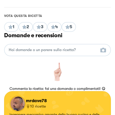
VOTA QUESTA RICETTA
1
2
3
4
5
Domande e recensioni
Commenta la ricetta: fai una domanda o complimentati! 😋
mrdave78
10
ricette
Ingegnere meccanico amante della buona cucina e delle