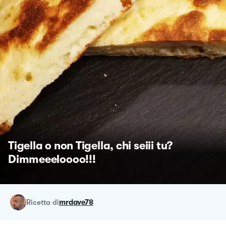
Tigella o non Tigella, chi seiii tu?
Dimmeeeloooo!!!
ricetta
di
mrdave78