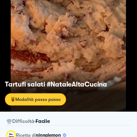
Tartufi salati #NataleAltaCucina
Modalità passo passo
Difficoltà
Facile
ricetta
di
ninnalemon