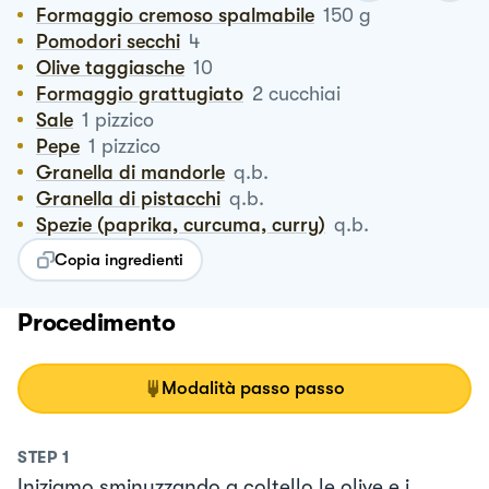
Formaggio cremoso spalmabile
150
g
Pomodori secchi
4
Olive taggiasche
10
Formaggio grattugiato
2
cucchiai
Sale
1
pizzico
Pepe
1
pizzico
Granella di mandorle
q.b.
Granella di pistacchi
q.b.
Spezie (paprika, curcuma, curry)
q.b.
Copia ingredienti
Procedimento
Modalità passo passo
STEP
1
Iniziamo sminuzzando a coltello le olive e i