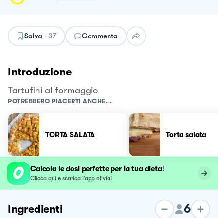
Salva
·
37
Commenta
Introduzione
Tartufini al formaggio
POTREBBERO PIACERTI ANCHE...
TORTA SALATA
Torta salata
Calcola le dosi perfette per la tua dieta!
Clicca qui e scarica l’app olivia!
6
Ingredienti