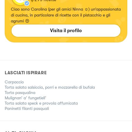
Ciao sono Carolina (per gli amici Ninna ☺️) un’appassionata
di cucina, in particolare di ricette con il pistacchio e gli
agrumi 😍
Visita il profilo
LASCIATI ISPIRARE
Carpaccio
Torta salata salsiccia, porri e mozzarella di bufala
Torta pasqualina
Mulignan’ a’ fungetiell’
Torta salata speck e provola affumicata
Paninetti filanti pasquali