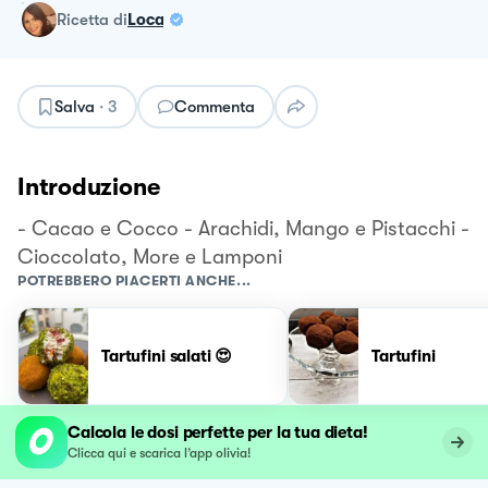
ricetta
di
Loca
Salva
·
3
Commenta
Introduzione
- Cacao e Cocco - Arachidi, Mango e Pistacchi -
Cioccolato, More e Lamponi
POTREBBERO PIACERTI ANCHE...
Tartufini salati 😍
Tartufini
Calcola le dosi perfette per la tua dieta!
Clicca qui e scarica l’app olivia!