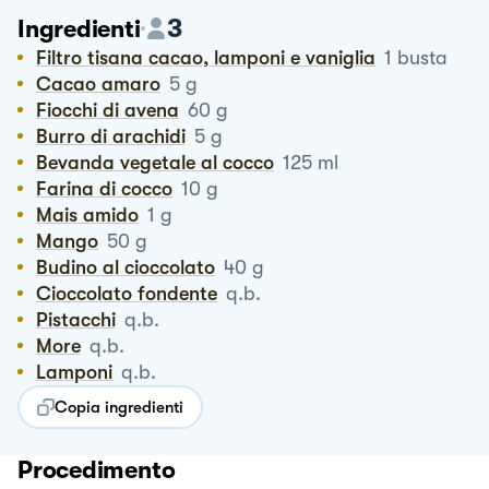
3
Ingredienti
Filtro tisana cacao, lamponi e vaniglia
1
busta
Cacao amaro
5
g
Fiocchi di avena
60
g
Burro di arachidi
5
g
Bevanda vegetale al cocco
125
ml
Farina di cocco
10
g
Mais amido
1
g
Mango
50
g
Budino al cioccolato
40
g
Cioccolato fondente
q.b.
Pistacchi
q.b.
More
q.b.
Lamponi
q.b.
Copia ingredienti
Procedimento