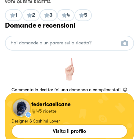
VOTA QUESTA RICETTA
1
2
3
4
5
Domande e recensioni
Commenta la ricetta: fai una domanda o complimentati! 😋
federicaeilcane
45
ricette
Designer & Sashimi Lover
Visita il profilo