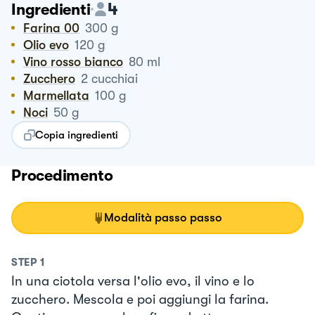
4
Ingredienti
Farina 00
300
g
Olio evo
120
g
Vino rosso bianco
80
ml
Zucchero
2
cucchiai
Marmellata
100
g
Noci
50
g
Copia ingredienti
Procedimento
Modalità passo passo
STEP
1
In una ciotola versa l'olio evo, il vino e lo
zucchero. Mescola e poi aggiungi la farina.