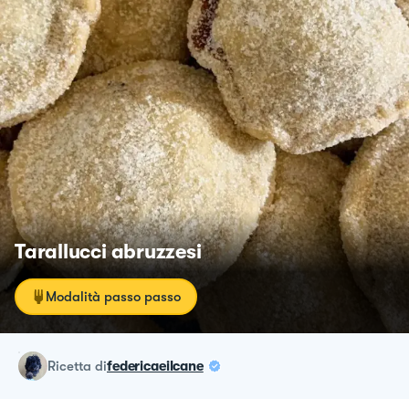
Tarallucci abruzzesi
Modalità passo passo
ricetta
di
federicaeilcane