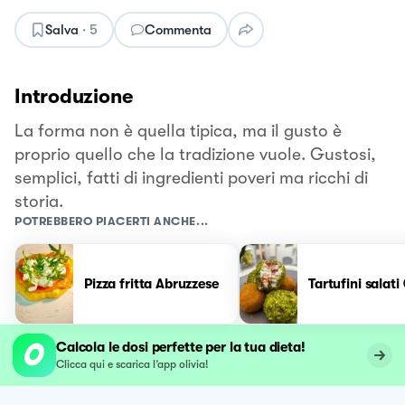
Salva
·
5
Commenta
Introduzione
La forma non è quella tipica, ma il gusto è
proprio quello che la tradizione vuole. Gustosi,
semplici, fatti di ingredienti poveri ma ricchi di
storia.
POTREBBERO PIACERTI ANCHE...
Pizza fritta Abruzzese
Tartufini salati
Calcola le dosi perfette per la tua dieta!
Clicca qui e scarica l’app olivia!