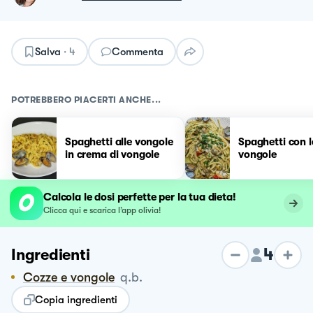
Salva
·
4
Commenta
POTREBBERO PIACERTI ANCHE...
Spaghetti alle vongole
Spaghetti con l
in crema di vongole
vongole
Calcola le dosi perfette per la tua dieta!
Clicca qui e scarica l’app olivia!
4
Ingredienti
Cozze e vongole
q.b.
Copia ingredienti