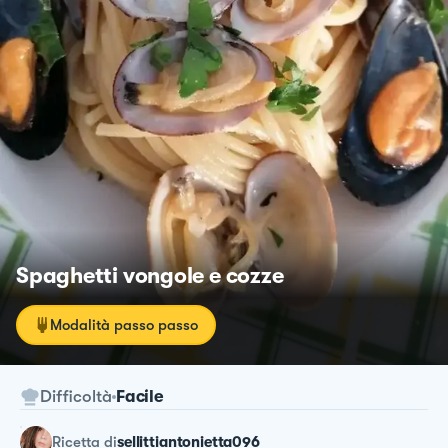
Spaghetti vongole e cozze
Modalità passo passo
Difficoltà
Facile
ricetta
di
sellittiantonietta096