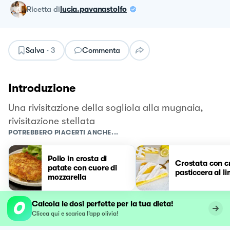
ricetta
di
lucia.pavanastolfo
Salva
·
3
Commenta
Introduzione
Una rivisitazione della sogliola alla mugnaia,
rivisitazione stellata
POTREBBERO PIACERTI ANCHE...
Pollo in crosta di
Crostata con 
patate con cuore di
pasticcera al l
mozzarella
Calcola le dosi perfette per la tua dieta!
Clicca qui e scarica l’app olivia!