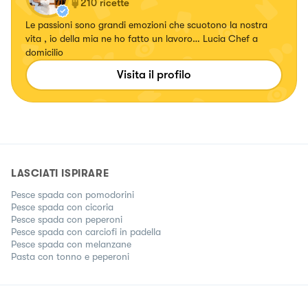
210
ricette
Le passioni sono grandi emozioni che scuotono la nostra
vita , io della mia ne ho fatto un lavoro… Lucia Chef a
domicilio
Visita il profilo
LASCIATI ISPIRARE
Pesce spada con pomodorini
Pesce spada con cicoria
Pesce spada con peperoni
Pesce spada con carciofi in padella
Pesce spada con melanzane
Pasta con tonno e peperoni