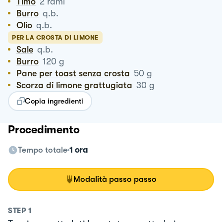
Timo
2
rami
Burro
q.b.
Olio
q.b.
PER LA CROSTA DI LIMONE
Sale
q.b.
Burro
120
g
Pane per toast senza crosta
50
g
Scorza di limone grattugiata
30
g
Copia ingredienti
Procedimento
Tempo totale
1 ora
Modalità passo passo
STEP
1