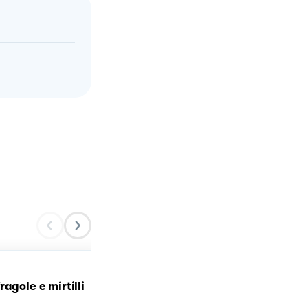
🍓Cheesecake alle frago
agole e mirtilli
2.0🍓🍓🍓