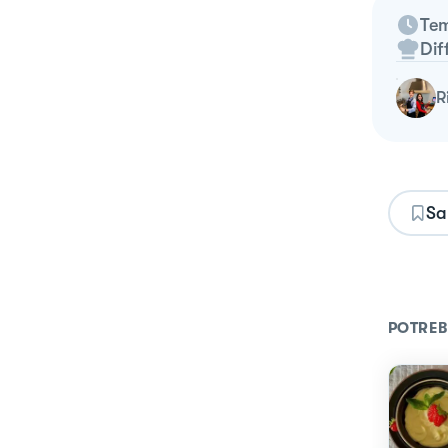
Tem
Dif
Sa
POTREB