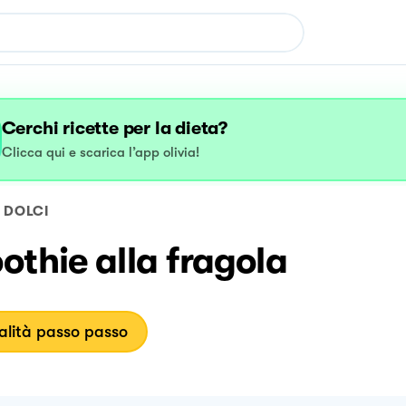
Cerchi ricette per la dieta?
Clicca qui e scarica l’app olivia!
DOLCI
thie alla fragola
lità passo passo