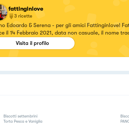
fattinginlove
3
ricette
 Edoardo & Serena - per gli amici Fattinginlove! Fattinginlove
e il 14 Febbraio 2021, data non casuale, il nome tra
eralmente significa "ingrassare con amore". Siamo 
Visita il profilo
tudenti universitari innamorati della buona cucina e 
ra terra d'origine, la Sicilia. Ci dilettiamo a scoprire
tte che condividiamo con voi. Nelle nostre ricette anc
to che può sembrare più complicato è alla portata di 
ra con noi a stupire i tuoi amici. ​ Made in Sicily with
Biscotti settembrini
Bisc
Torta Pesca e Vaniglia
PAN