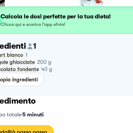
Calcola le dosi perfette per la tua dieta!
Clicca qui e scarica l’app olivia!
edienti
1
urt bianco
1
gole ghiacciate
200
g
occolato fondente
40
g
opia ingredienti
edimento
5 minuti
o totale
dalità passo passo