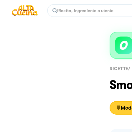
RICETTE
/
Smoo
Moda