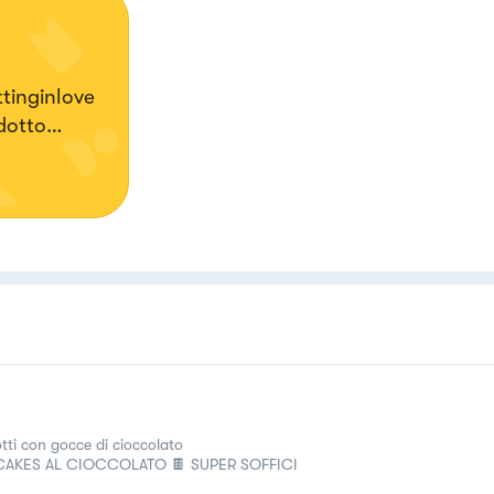
dotto
una coppia
della
 nuove
he il
tutti.
 love!
otti con gocce di cioccolato
CAKES AL CIOCCOLATO 🍫 SUPER SOFFICI