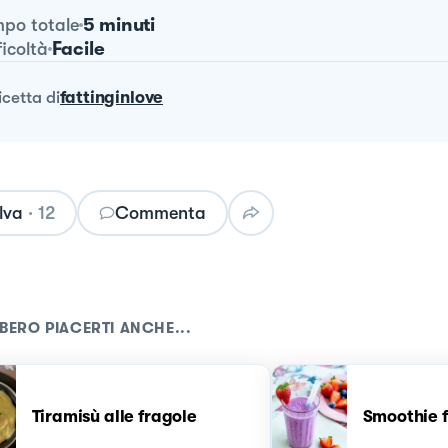
5 minuti
po totale
Facile
ficoltà
ricetta
di
fattinginlove
lva
·
12
Commenta
BERO PIACERTI ANCHE...
Tiramisù alle fragole
Smoothie fr