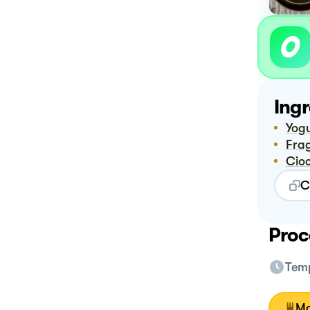
Ingr
Yog
Fra
Ci
C
Proc
Temp
Mo