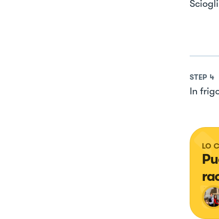
Sciogli
STEP
4
In frig
LO 
Pu
ra