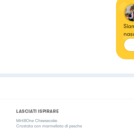
Siamo
nasc
lett
di s
nost
rice
piat
Impa
LASCIATI ISPIRARE
MirtillOne Cheesecake
Crostata con marmellata di pesche