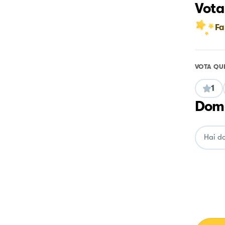
Vota
Fa
VOTA QU
1
Doma