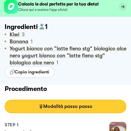
Calcola le dosi perfette per la tua dieta!
Clicca qui e scarica l’app olivia!
1
Ingredienti
Kiwi
3
Banana
1
Yogurt bianco con “latte fieno stg” biologico alce
nero yogurt bianco con “latte fieno stg”
biologico alce nero
1
Copia ingredienti
Procedimento
Modalità passo passo
STEP
1