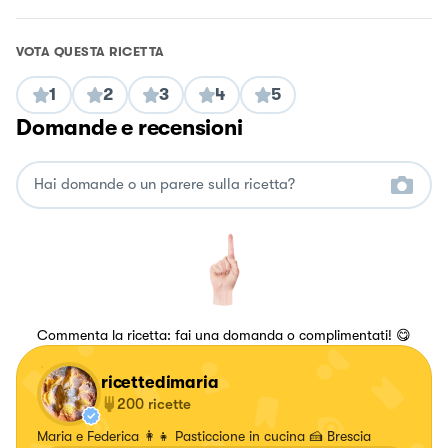
VOTA QUESTA RICETTA
1
2
3
4
5
Domande e recensioni
Commenta la ricetta: fai una domanda o complimentati! 😋
ricettedimaria
200
ricette
Maria e Federica 👩‍👧 Pasticcione in cucina 🍰 Brescia