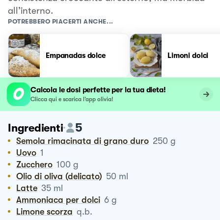
all’interno.
POTREBBERO PIACERTI ANCHE...
Empanadas dolce
Limoni dolci
Calcola le dosi perfette per la tua dieta!
Clicca qui e scarica l’app olivia!
5
Ingredienti
Semola rimacinata di grano duro
250
g
Uovo
1
Zucchero
100
g
Olio di oliva (delicato)
50
ml
Latte
35
ml
Ammoniaca per dolci
6
g
Limone scorza
q.b.