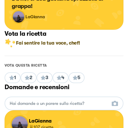
grappa!
LaGianna
Vota la ricetta
Fai sentire la tua voce, chef!
VOTA QUESTA RICETTA
1
2
3
4
5
Domande e recensioni
LaGianna
107
ricette