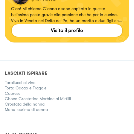
Ciao! Mi chiamo Gianna e sono capitata in questo
bellissimo posto grazie alla passione che ho per la cucina.
Vivo in Veneto nel Delta del Po, ho un marito e due figli che
sono i miei giudici a tavola e che apprezzano quello che
Visita il profilo
preparo loro. Inizia così questa inaspettata nuova
avventura
LASCIATI ISPIRARE
Tarallucci al vino
Torta Cacao e Fragole
Caprese
Choco Crostatine Morbide ai Mirtilli
Crostata della nonna
Mono lacrima di donna