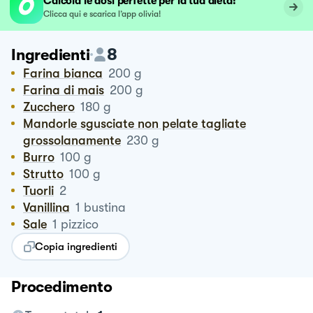
Calcola le dosi perfette per la tua dieta!
Clicca qui e scarica l’app olivia!
8
Ingredienti
Farina bianca
200
g
Farina di mais
200
g
Zucchero
180
g
Mandorle sgusciate non pelate tagliate
grossolanamente
230
g
Burro
100
g
Strutto
100
g
Tuorli
2
Vanillina
1
bustina
Sale
1
pizzico
Copia ingredienti
Procedimento