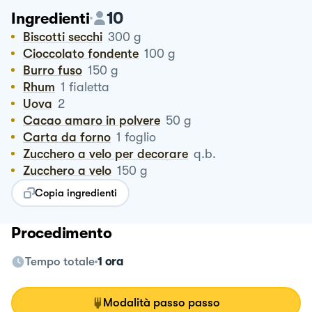
10
Ingredienti
Biscotti secchi
300
g
Cioccolato fondente
100
g
Burro fuso
150
g
Rhum
1
fialetta
Uova
2
Cacao amaro in polvere
50
g
Carta da forno
1
foglio
Zucchero a velo per decorare
q.b.
Zucchero a velo
150
g
Copia ingredienti
Procedimento
Tempo totale
1 ora
Modalità passo passo