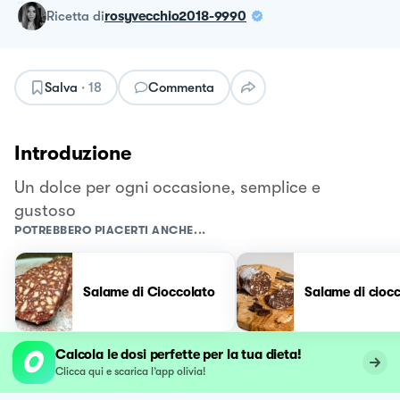
ricetta
di
rosyvecchio2018-9990
Salva
·
18
Commenta
Introduzione
Un dolce per ogni occasione, semplice e
gustoso
POTREBBERO PIACERTI ANCHE...
Salame di Cioccolato
Salame di cioc
Calcola le dosi perfette per la tua dieta!
Clicca qui e scarica l’app olivia!