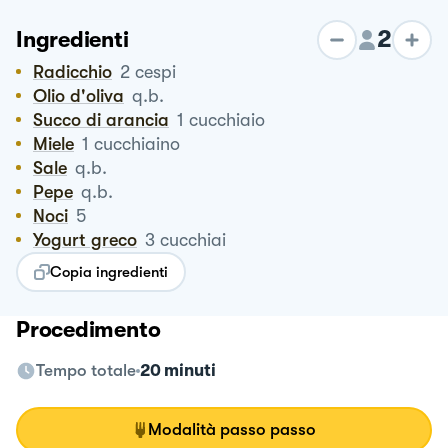
2
Ingredienti
Radicchio
2
cespi
Olio d'oliva
q.b.
Succo di arancia
1
cucchiaio
Miele
1
cucchiaino
Sale
q.b.
Pepe
q.b.
Noci
5
Yogurt greco
3
cucchiai
Copia ingredienti
Procedimento
Tempo totale
20 minuti
Modalità passo passo