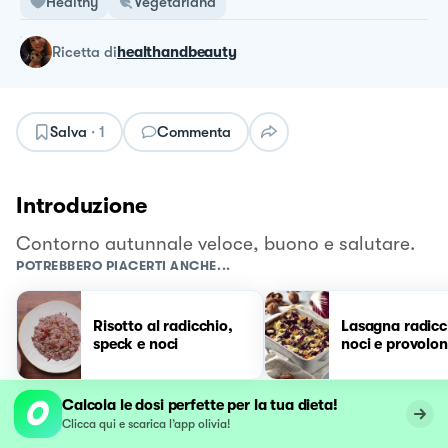
Healthy
Vegetariana
ricetta
di
healthandbeauty
Salva
·
1
Commenta
Introduzione
Contorno autunnale veloce, buono e salutare.
POTREBBERO PIACERTI ANCHE...
Risotto al radicchio,
Lasagna radicc
speck e noci
noci e provolo
Calcola le dosi perfette per la tua dieta!
Clicca qui e scarica l’app olivia!