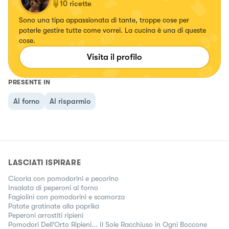
10
ricette
Sono una tipa appassionata di tante, troppe cose per
poterle gestire tutte come vorrei. La cucina è una di queste
cose.
Visita il profilo
PRESENTE IN
Al forno
Al risparmio
LASCIATI ISPIRARE
Cicoria con pomodorini e pecorino
Insalata di peperoni al forno
Fagiolini con pomodorini e scamorza
Patate gratinate alla paprika
Peperoni arrostiti ripieni
Pomodori Dell'Orto Ripieni... Il Sole Racchiuso in Ogni Boccone