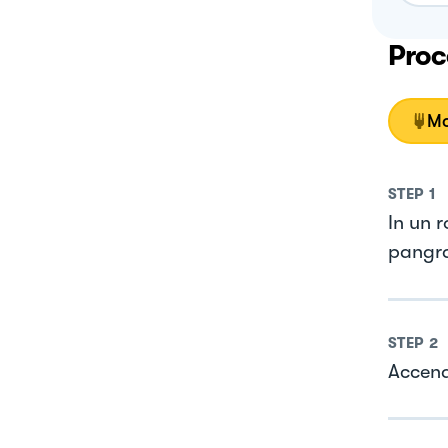
Proc
Mo
STEP
1
In un r
pangra
STEP
2
Accendi