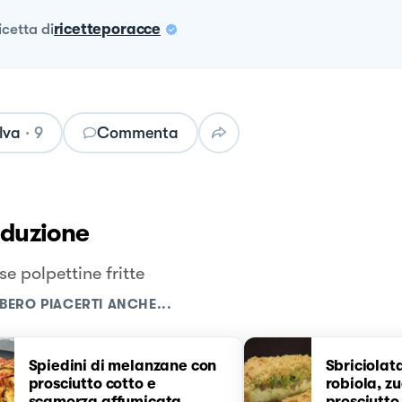
ricetta
di
ricetteporacce
lva
·
9
Commenta
oduzione
se polpettine fritte
BERO PIACERTI ANCHE...
Spiedini di melanzane con
Sbriciolat
prosciutto cotto e
robiola, z
scamorza affumicata
prosciutto