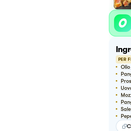
Ingr
PER 
Oli
Pa
Pro
Uov
Mo
Pa
Sale
Pep
C