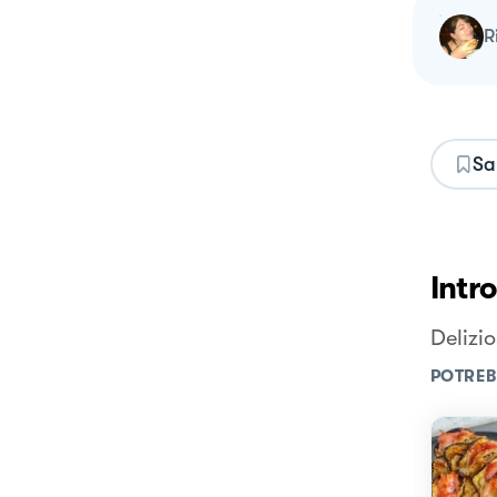
Sa
Intr
Delizio
POTREB