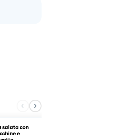
a salata con
Parmigiana di patate co
ucchine e
prosciutto cotto, funghi e
 cotto
provola