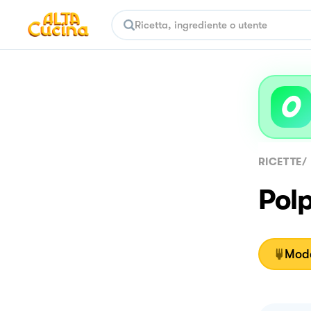
RICETTE
/
Polp
Moda