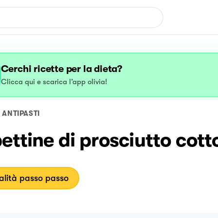
Cerchi ricette per la dieta?
Clicca qui e scarica l’app olivia!
ANTIPASTI
ettine di prosciutto cott
lità passo passo