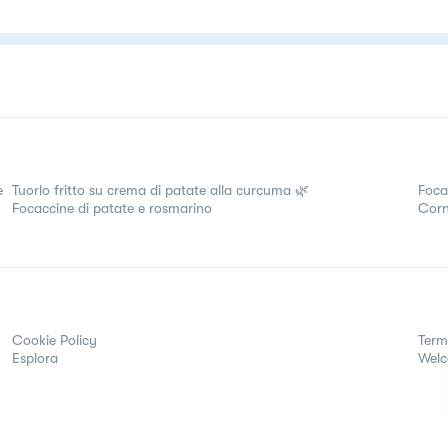
e
Tuorlo fritto su crema di patate alla curcuma 🌿
Foca
Focaccine di patate e rosmarino
Corne
Cookie Policy
Term
Esplora
Wel