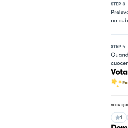
STEP
3
Prelev
un cub
STEP
4
Quando
cuocer
Vota
Fa
VOTA QU
1
Doma