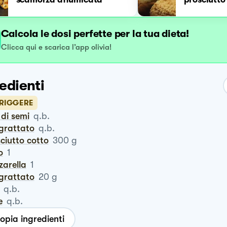
Calcola le dosi perfette per la tua dieta!
Clicca qui e scarica l’app olivia!
edienti
FRIGGERE
o di semi
q.b.
ngrattato
q.b.
sciutto cotto
300
g
o
1
zzarella
1
ngrattato
20
g
q.b.
e
q.b.
opia ingredienti