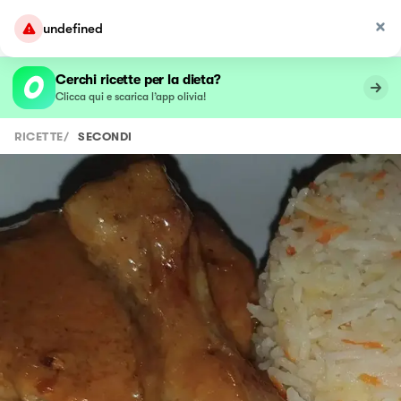
undefined
Cerchi ricette per la dieta?
Clicca qui e scarica l’app olivia!
RICETTE
/
SECONDI