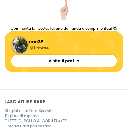
Commenta la ricetta: fai una domanda o complimentati! 😋
ana38
1
ricette
Visita il profilo
LASCIATI ISPIRARE
Sfogliatine al Pollo Speziato
Tagliata di asparagi
FILETTI DI POLLO AI CORN FLAKES
Cotolette alla palermitana