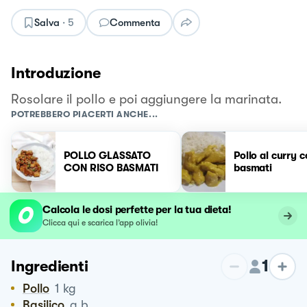
Salva
·
5
Commenta
Introduzione
Rosolare il pollo e poi aggiungere la marinata.
POTREBBERO PIACERTI ANCHE...
POLLO GLASSATO
Pollo al curry c
CON RISO BASMATI
basmati
Calcola le dosi perfette per la tua dieta!
Clicca qui e scarica l’app olivia!
1
Ingredienti
Pollo
1
kg
Basilico
q.b.