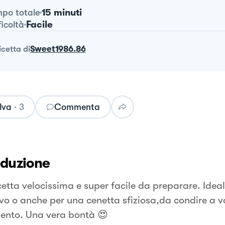
15 minuti
po totale
Facile
ficoltà
ricetta
di
Sweet1986.86
lva
·
3
Commenta
oduzione
cetta velocissima e super facile da preparare. Ide
ivo o anche per una cenetta sfiziosa,da condire a v
ento. Una vera bontà 😍