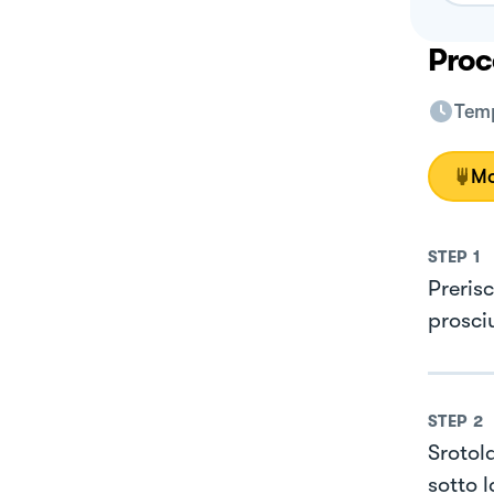
Proc
Temp
Mo
STEP
1
Prerisc
prosci
STEP
2
Srotola
sotto l