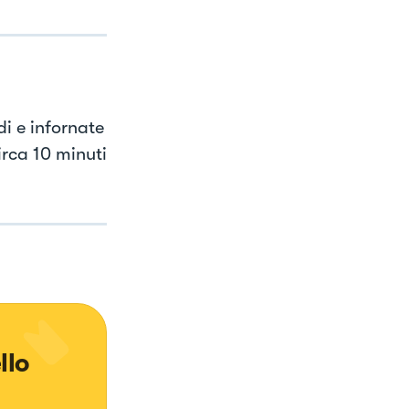
i e infornate
irca 10 minuti
llo 