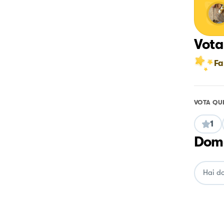
Vota
Fa
VOTA QU
1
Doma