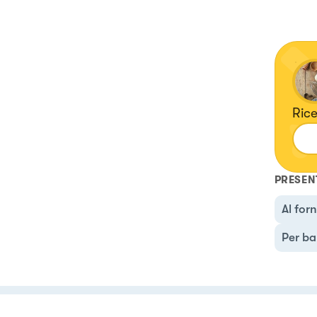
Rice
PRESEN
Al for
Per ba