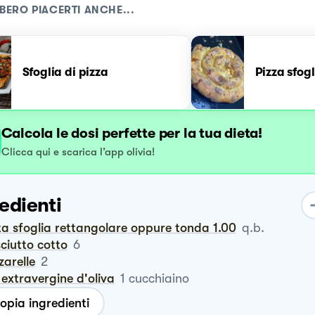
BERO PIACERTI ANCHE...
Sfoglia di pizza
Pizza sfog
Calcola le dosi perfette per la tua dieta!
Clicca qui e scarica l’app olivia!
edienti
sta sfoglia rettangolare oppure tonda 1.00
q.b.
sciutto cotto
6
zzarelle
2
io extravergine d'oliva
1
cucchiaino
opia ingredienti