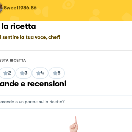
Sweet1986.86
 la ricetta
i sentire la tua voce, chef!
ESTA RICETTA
2
3
4
5
nde e recensioni