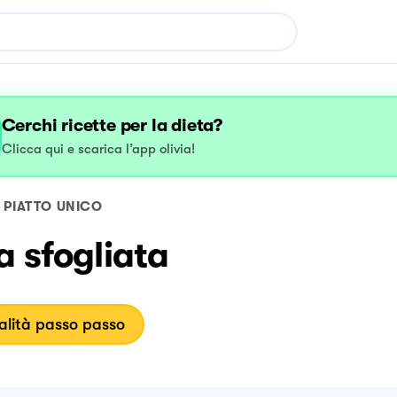
Cerchi ricette per la dieta?
Clicca qui e scarica l’app olivia!
PIATTO UNICO
a sfogliata
lità passo passo