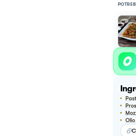
POTREB
Ingr
Pa
Pro
Mo
Ol
C