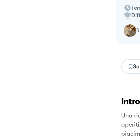
Tem
Dif
Sa
Intr
Una ri
aperit
piacim