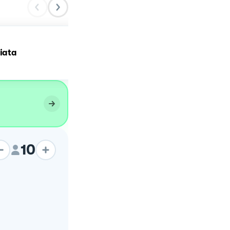
liata
Pizza Lo Scrigno
10