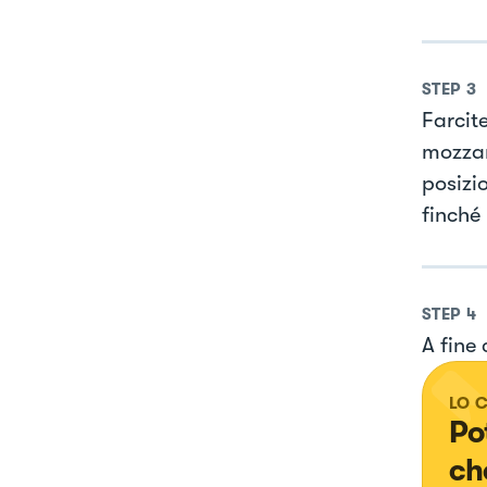
STEP
3
Farcit
mozzar
posizi
finché 
STEP
4
A fine 
LO 
Po
ch