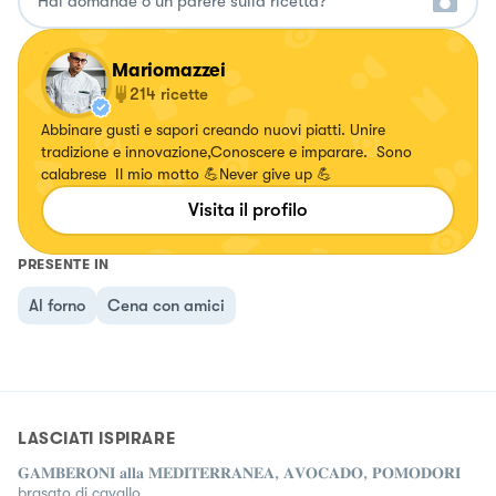
Mariomazzei
214
ricette
Abbinare gusti e sapori creando nuovi piatti. Unire
tradizione e innovazione,Conoscere e imparare. Sono
calabrese Il mio motto 💪Never give up 💪
Visita il profilo
PRESENTE IN
Al forno
Cena con amici
LASCIATI ISPIRARE
𝐆𝐀𝐌𝐁𝐄𝐑𝐎𝐍𝐈 𝐚𝐥𝐥𝐚 𝐌𝐄𝐃𝐈𝐓𝐄𝐑𝐑𝐀𝐍𝐄𝐀, 𝐀𝐕𝐎𝐂𝐀𝐃𝐎, 𝐏𝐎𝐌𝐎𝐃𝐎𝐑𝐈
brasato di cavallo