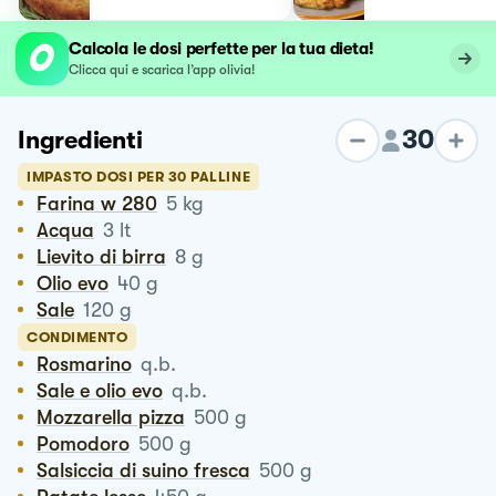
Calcola le dosi perfette per la tua dieta!
Clicca qui e scarica l’app olivia!
30
Ingredienti
IMPASTO DOSI PER 30 PALLINE
Farina w 280
5
kg
Acqua
3
lt
Lievito di birra
8
g
Olio evo
40
g
Sale
120
g
CONDIMENTO
Rosmarino
q.b.
Sale e olio evo
q.b.
Mozzarella pizza
500
g
Pomodoro
500
g
Salsiccia di suino fresca
500
g