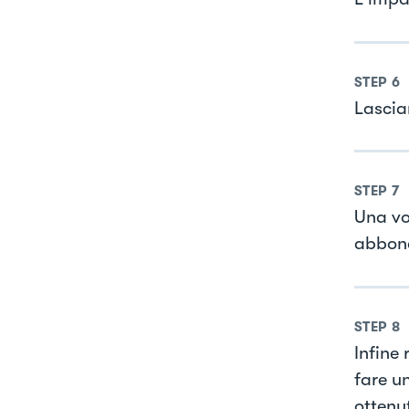
STEP
6
Lascia
STEP
7
Una vol
abbond
STEP
8
Infine 
fare u
ottenu