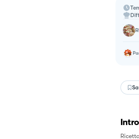
Tem
Dif
Pa
Sa
Intr
Ricetta