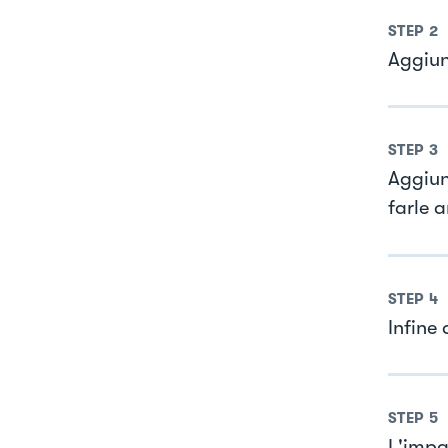
STEP
2
Aggiun
STEP
3
Aggiun
farle
STEP
4
Infine 
STEP
5
L'impa