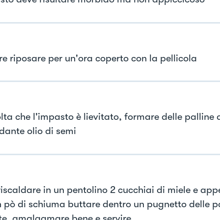
re riposare per un'ora coperto con la pellicola
ta che l'impasto è lievitato, formare delle palline 
ante olio di semi
riscaldare in un pentolino 2 cucchiai di miele e app
n pò di schiuma buttare dentro un pugnetto delle pa
te, amalgamare bene e servire.