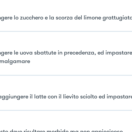
gere lo zucchero e la scorza del limone grattugiata
gere le uova sbattute in precedenza, ed impastare
 amalgamare
aggiungere il latte con il lievito sciolto ed impastar
sto deve risultare morbido ma non appiccicoso