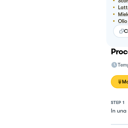
Sco
Lat
Mie
Oli
C
Proc
Temp
Mo
STEP
1
In una 