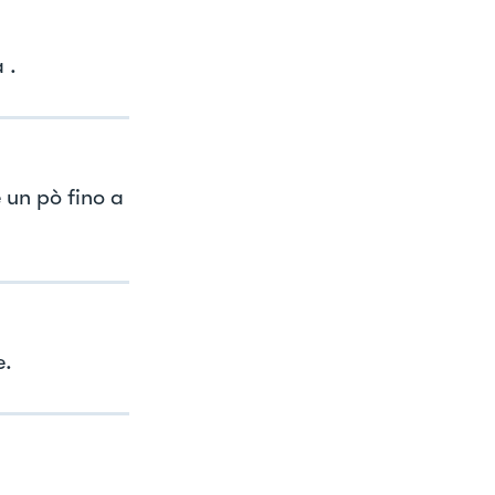
 .
 un pò fino a
e.