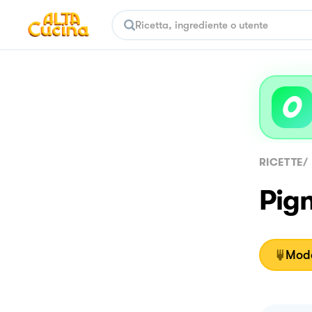
RICETTE
/
Pig
Moda