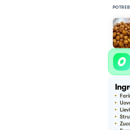
POTREB
Ingr
Far
Uo
Lie
Str
Zuc