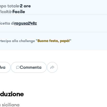
2 ore
po totale
Facile
ficoltà
ricetta
di
ragusa248z
rtecipa alla challenge
"
Buona festa, papà!
"
lva
Commenta
oduzione
 siciliana