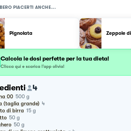
BERO PIACERTI ANCHE...
Pignolata
Zeppole d
Calcola le dosi perfette per la tua dieta!
Clicca qui e scarica l’app olivia!
edienti
4
ina 00
500
g
va (taglia grande)
4
vito di birra
15
g
utto
50
g
chero
50
g