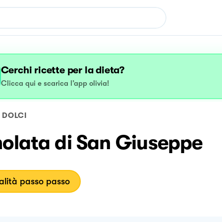
Cerchi ricette per la dieta?
Clicca qui e scarica l’app olivia!
DOLCI
nolata di San Giuseppe
lità passo passo