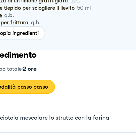
rza di un limone grattugiata
q.b.
te tiepido per sciogliere il lievito
50
ml
le
q.b.
o per frittura
q.b.
opia ingredienti
edimento
2 ore
o totale
dalità passo passo
ciotola mescolare lo strutto con la farina