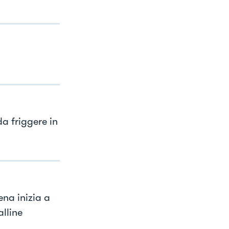
da friggere in
ena inizia a
lline