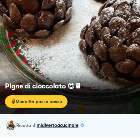
Pigne dì cioccolato 😍🍫
Modalità passo passo
ricetta
di
midivertoacucinare