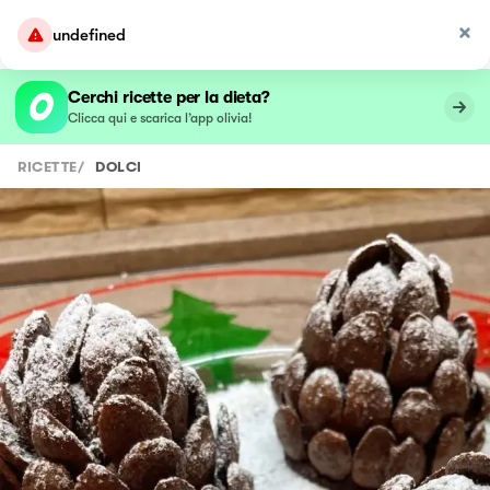
undefined
Cerchi ricette per la dieta?
Clicca qui e scarica l’app olivia!
RICETTE
/
DOLCI