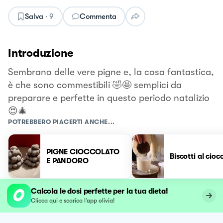
Salva
·
9
Commenta
Introduzione
Sembrano delle vere pigne e, la cosa fantastica,
è che sono commestibili 🤣🤩 semplici da
preparare e perfette in questo periodo natalizio
😍🎄
POTREBBERO PIACERTI ANCHE...
PIGNE CIOCCOLATO
Biscotti al cioc
E PANDORO
Calcola le dosi perfette per la tua dieta!
Clicca qui e scarica l’app olivia!