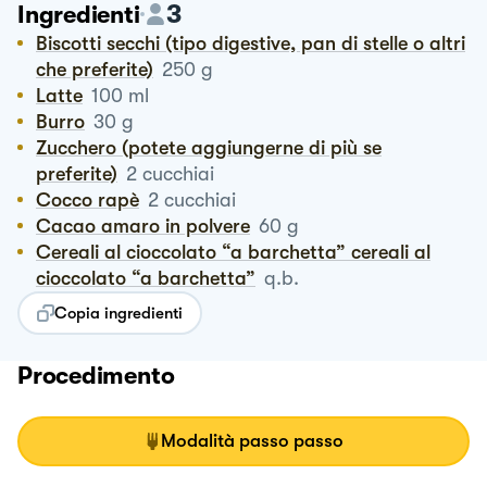
3
Ingredienti
Biscotti secchi (tipo digestive, pan di stelle o altri
che preferite)
250
g
Latte
100
ml
Burro
30
g
Zucchero (potete aggiungerne di più se
preferite)
2
cucchiai
Cocco rapè
2
cucchiai
Cacao amaro in polvere
60
g
Cereali al cioccolato “a barchetta” cereali al
cioccolato “a barchetta”
q.b.
Copia ingredienti
Procedimento
Modalità passo passo