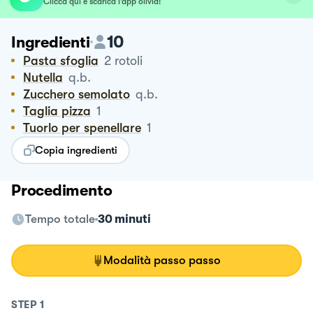
Clicca qui e scarica l’app olivia!
10
Ingredienti
Pasta sfoglia
2
rotoli
Nutella
q.b.
Zucchero semolato
q.b.
Taglia pizza
1
Tuorlo per spenellare
1
Copia ingredienti
Procedimento
Tempo totale
30 minuti
Modalità passo passo
STEP
1