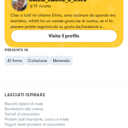
19
ricette
Ciao a tutti mi chiamo Elvira, amo cucinare da quando ero
bambina, infatti ho un canale youtu.be di cucina, se vi fa
piacere potete seguirmi,sia su youtu.be,Facebook e
istagram, grazie mille a tutti,spero che le mie ricette vi
Visita il profilo
piacciono grazie mille a tutti 😍#cucinainsiemeaelvira
PRESENTE IN
Al forno
Colazione
Merenda
LASCIATI ISPIRARE
Biscotti ripieni di mele
Bomboloni alla crema
Tartufi al cioccolato
Protein ball mandorle, cocco e miele
Yogurt bowl proteica al cioccolato