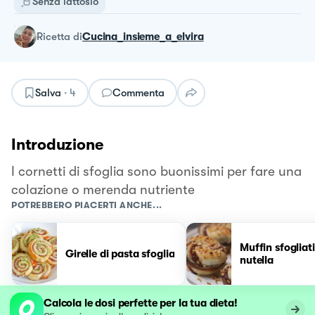
Senza lattosio
ricetta
di
Cucina_insieme_a_elvira
Salva
·
4
Commenta
Introduzione
I cornetti di sfoglia sono buonissimi per fare una
colazione o merenda nutriente
POTREBBERO PIACERTI ANCHE...
Muffin sfogliati
Girelle di pasta sfoglia
nutella
Calcola le dosi perfette per la tua dieta!