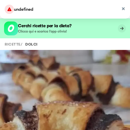
undefined
Cerchi ricette per la dieta?
Clicca qui e scarica l’app olivia!
RICETTE
/
DOLCI