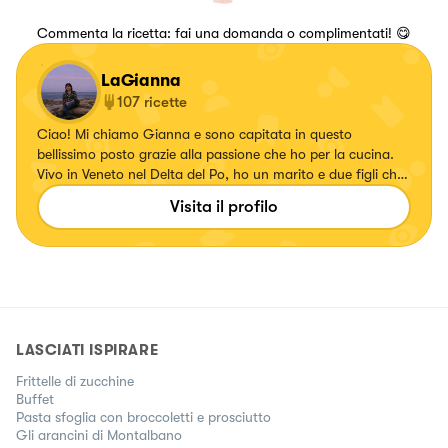
Commenta la ricetta: fai una domanda o complimentati! 😋
LaGianna
107
ricette
Ciao! Mi chiamo Gianna e sono capitata in questo
bellissimo posto grazie alla passione che ho per la cucina.
Vivo in Veneto nel Delta del Po, ho un marito e due figli che
sono i miei giudici a tavola e che apprezzano quello che
Visita il profilo
preparo loro. Inizia così questa inaspettata nuova
avventura
LASCIATI ISPIRARE
Frittelle di zucchine
Buffet
Pasta sfoglia con broccoletti e prosciutto
Gli arancini di Montalbano