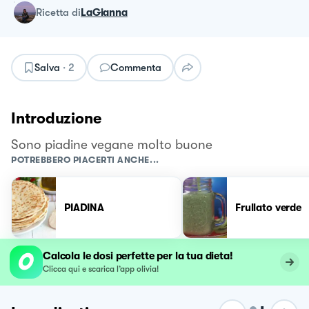
ricetta
di
LaGianna
Salva
·
2
Commenta
Introduzione
Sono piadine vegane molto buone
POTREBBERO PIACERTI ANCHE...
PIADINA
Frullato verde
Calcola le dosi perfette per la tua dieta!
Clicca qui e scarica l’app olivia!