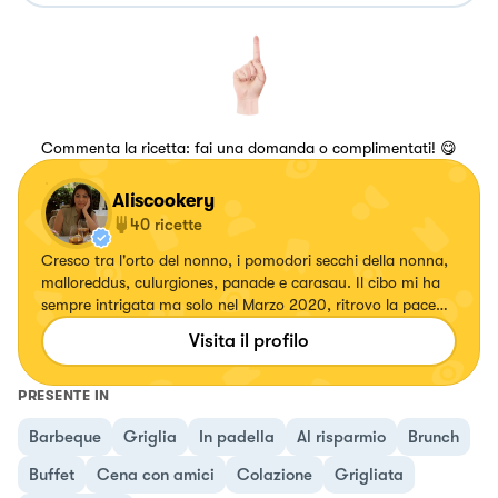
Commenta la ricetta: fai una domanda o complimentati! 😋
Aliscookery
40
ricette
Cresco tra l'orto del nonno, i pomodori secchi della nonna,
malloreddus, culurgiones, panade e carasau. Il cibo mi ha
sempre intrigata ma solo nel Marzo 2020, ritrovo la pace
stando in cucina. Inizio a sperimentare, provare nuove e
Visita il profilo
perfezionare vecchie ricette. Nell’ Aprile 2022, nasce Ali's
Cookery il mio alter ego.
PRESENTE IN
Barbeque
Griglia
In padella
Al risparmio
Brunch
Buffet
Cena con amici
Colazione
Grigliata