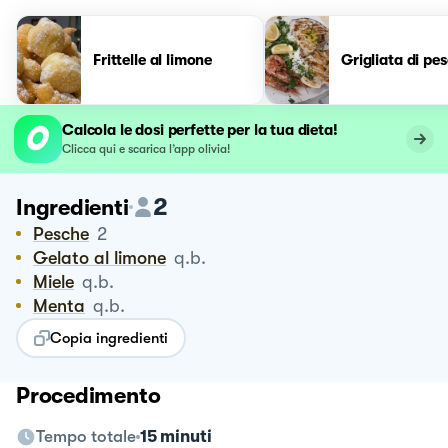
Frittelle al limone
Grigliata di pe
Calcola le dosi perfette per la tua dieta!
Clicca qui e scarica l’app olivia!
2
Ingredienti
Pesche
2
Gelato al limone
q.b.
Miele
q.b.
Menta
q.b.
Copia ingredienti
Procedimento
Tempo totale
15 minuti