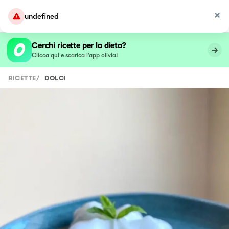
undefined
Cerchi ricette per la dieta?
Clicca qui e scarica l’app olivia!
RICETTE
/
DOLCI