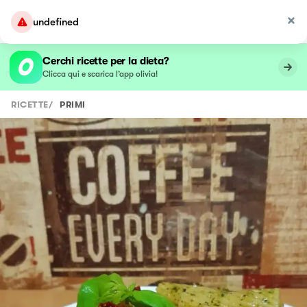
undefined
Cerchi ricette per la dieta?
Clicca qui e scarica l’app olivia!
RICETTE
/
PRIMI