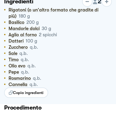
2
Ingredienti
Rigatoni (o un'altro formato che gradite di
più)
180
g
Basilico
200
g
Mandorle dolci
30
g
Aglio al forno
2
spicchi
Datteri
100
g
Zucchero
q.b.
Sale
q.b.
Timo
q.b.
Olio evo
q.b.
Pepe
q.b.
Rosmarino
q.b.
Cannella
q.b.
Copia ingredienti
Procedimento