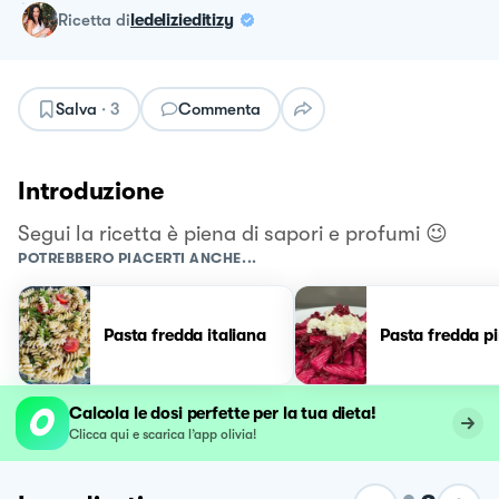
ricetta
di
ledelizieditizy
Salva
·
3
Commenta
Introduzione
Segui la ricetta è piena di sapori e profumi 😉
POTREBBERO PIACERTI ANCHE...
Pasta fredda italiana
Pasta fredda p
Calcola le dosi perfette per la tua dieta!
Clicca qui e scarica l’app olivia!