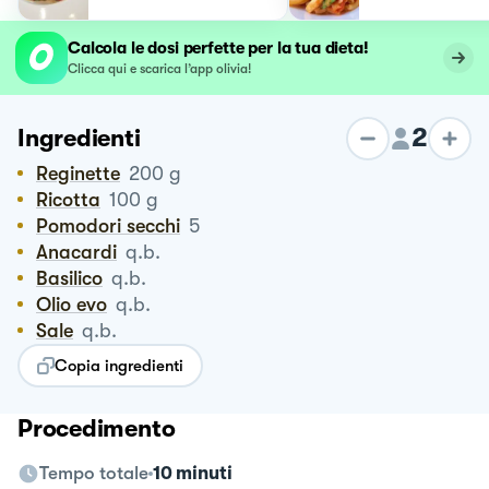
Calcola le dosi perfette per la tua dieta!
Clicca qui e scarica l’app olivia!
2
Ingredienti
Reginette
200
g
Ricotta
100
g
Pomodori secchi
5
Anacardi
q.b.
Basilico
q.b.
Olio evo
q.b.
Sale
q.b.
Copia ingredienti
Procedimento
Tempo totale
10 minuti