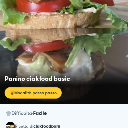
Panino ciakfood basic
Modalità passo passo
Difficoltà
Facile
ricetta
di
ciakfoodporn