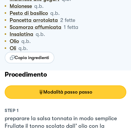
Maionese
q.b.
Pesto di basilico
q.b.
Pancetta arrotolata
2
fette
Scamorza affumicata
1
fetta
Insalatina
q.b.
Olio
q.b.
Oli
q.b.
Copia ingredienti
Procedimento
Modalità passo passo
STEP
1
preparare la salsa tonnata in modo semplice
Frullate il tonno scolato dall’ olio con la