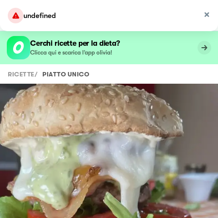
undefined
Cerchi ricette per la dieta?
Clicca qui e scarica l’app olivia!
RICETTE
/
PIATTO UNICO