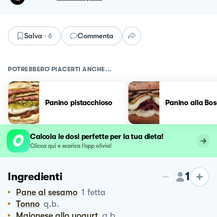
Salva
·
6
Commenta
POTREBBERO PIACERTI ANCHE...
Panino pistacchioso
Panino alla Bos
Calcola le dosi perfette per la tua dieta!
Clicca qui e scarica l’app olivia!
1
Ingredienti
Pane al sesamo
1
fetta
Tonno
q.b.
Maionese allo yogurt
q.b.