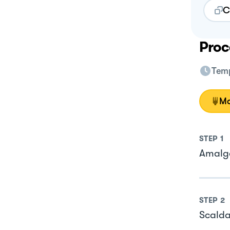
C
Proc
Temp
Mo
STEP
1
Amalga
STEP
2
Scalda