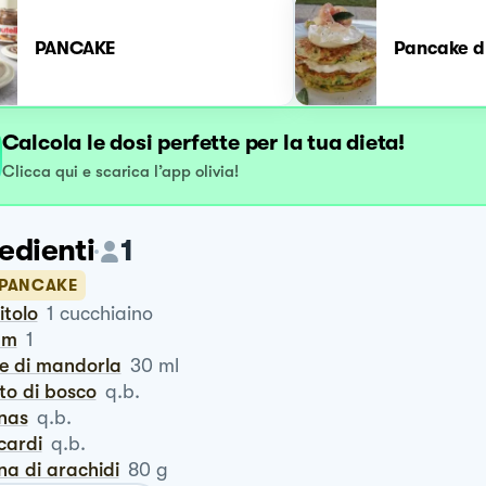
PANCAKE
Pancake d
Calcola le dosi perfette per la tua dieta!
Clicca qui e scarica l’app olivia!
edienti
1
I PANCAKE
ritolo
1
cucchiaino
um
1
te di mandorla
30
ml
tto di bosco
q.b.
anas
q.b.
cardi
q.b.
ina di arachidi
80
g