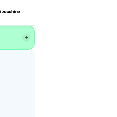
i zucchine
Pancake