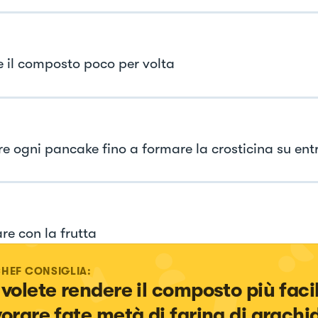
e il composto poco per volta
e ogni pancake fino a formare la crosticina su entr
re con la frutta
CHEF CONSIGLIA:
 volete rendere il composto più faci
vorare fate metà di farina di arachid