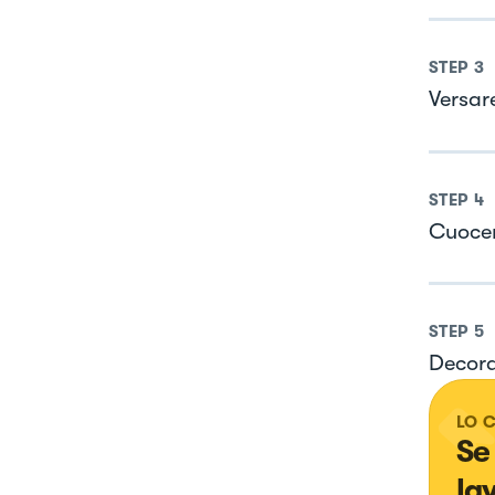
STEP
3
Versar
STEP
4
Cuocer
STEP
5
Decora
LO 
Se
la