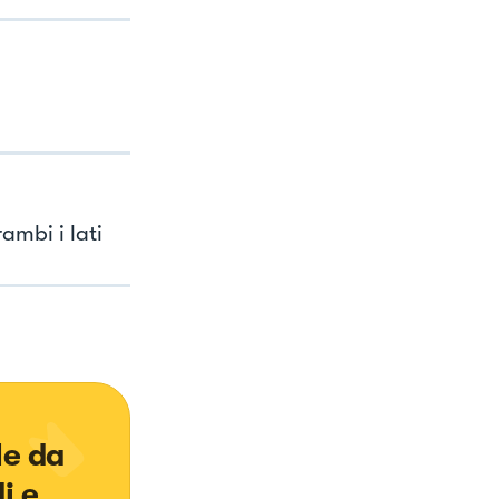
ambi i lati
le da 
i e 