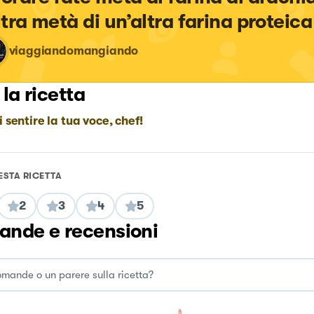
altra metà di un’altra farina proteica
viaggiandomangiando
 la ricetta
i sentire la tua voce, chef!
ESTA RICETTA
2
3
4
5
nde e recensioni