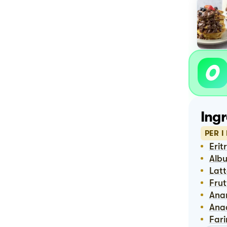
Ingr
PER 
Erit
Alb
Lat
Fru
An
Ana
Far