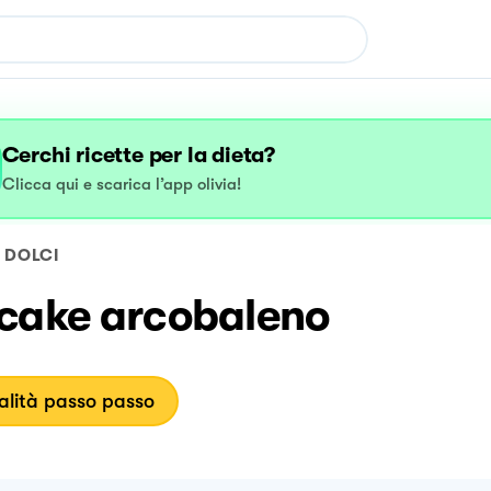
Cerchi ricette per la dieta?
Clicca qui e scarica l’app olivia!
DOLCI
cake arcobaleno
lità passo passo