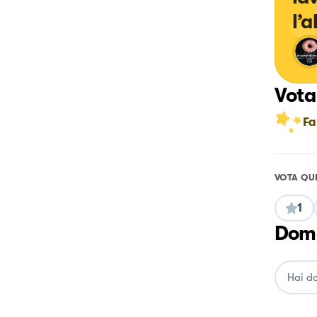
l’
Vota
Fa
VOTA QU
1
Doma