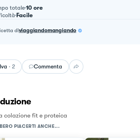
10 ore
po totale
Facile
ficoltà
ricetta
di
viaggiandomangiando
lva
·
2
Commenta
oduzione
 colazione fit e proteica
BERO PIACERTI ANCHE...