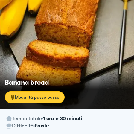
Banana bread
Modalità passo passo
Tempo totale
1 ora e 30 minuti
Difficoltà
Facile