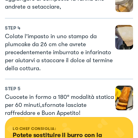
andrete a setacciare,
STEP
4
Colate l'impasto in uno stampo da
plumcake da 26 cm che avrete
precedentemente imburrato e infarinato
per aiutarvi a staccare il dolce al termine
della cottura.
STEP
5
Cuocete in formo a 180° modalità statica
per 60 minuti,sfornate lasciate
raffreddare e Buon Appetito!
LO CHEF CONSIGLIA:
Potete sostituire il burro con la 