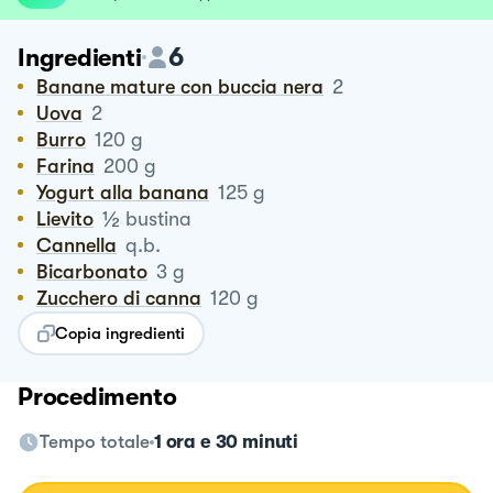
6
Ingredienti
Banane mature con buccia nera
2
Uova
2
Burro
120
g
Farina
200
g
Yogurt alla banana
125
g
½
Lievito
bustina
Cannella
q.b.
Bicarbonato
3
g
Zucchero di canna
120
g
Copia ingredienti
Procedimento
Tempo totale
1 ora e 30 minuti