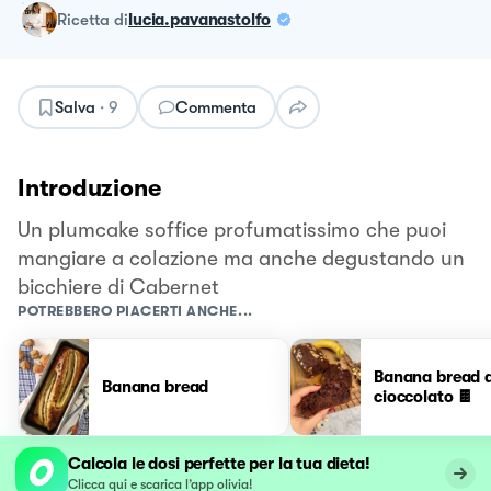
ricetta
di
lucia.pavanastolfo
Salva
·
9
Commenta
Introduzione
Un plumcake soffice profumatissimo che puoi
mangiare a colazione ma anche degustando un
bicchiere di Cabernet
POTREBBERO PIACERTI ANCHE...
Banana bread a
Banana bread
cioccolato 🍫
Calcola le dosi perfette per la tua dieta!
Clicca qui e scarica l’app olivia!