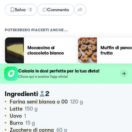
Salva
·
3
Commenta
POTREBBERO PIACERTI ANCHE...
Mocaccina al
Muffin di panca
cioccolato bianco
frutta
Calcola le dosi perfette per la tua dieta!
Clicca qui e scarica l’app olivia!
2
Ingredienti
Farina semi bianca o 00
120
g
Latte
150
g
Uovo
1
Burro
15
g
Zucchero di canna
60
g