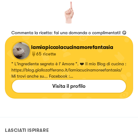
Commenta la ricetta: fai una domanda o complimentati! 😋
lamiapiccolacucinamorefantasia
65
ricette
" L'ingrediente segreto è l' Amore ". ❤️ Il mio Blog di cucina :
https://blog.giallozafferano.it/lamiacucinamoreefantasia/
Mi trovi anche su... Facebook :
https://www.facebook.com/Lamiacucinapiccolina Pinterest :
Visita il profilo
https://pin.it/1LdiMRNBe Ti aspettooo!
LASCIATI ISPIRARE