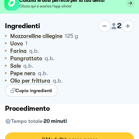
Calcola le dosi perfette per la tua dieta!
Clicca qui e scarica l’app olivia!
2
Ingredienti
Mozzarelline ciliegine
125
g
Uovo
1
Farina
q.b.
Pangrattato
q.b.
Sale
q.b.
Pepe nero
q.b.
Olio per frittura
q.b.
Copia ingredienti
Procedimento
Tempo totale
20 minuti