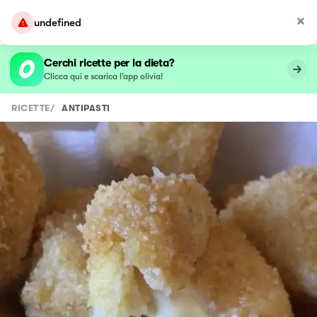
undefined
Cerchi ricette per la dieta?
Clicca qui e scarica l’app olivia!
RICETTE
/
ANTIPASTI