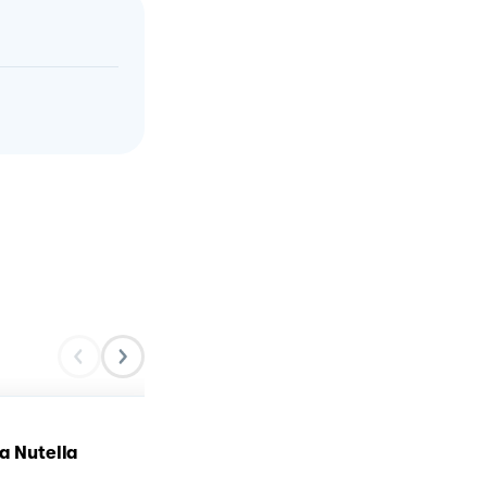
a Nutella
Mousse al caffè ☕️