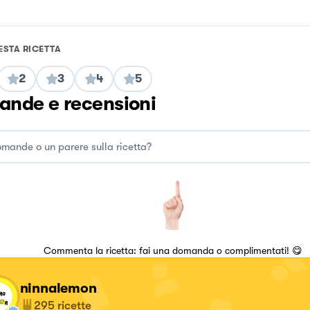
ESTA RICETTA
2
3
4
5
nde e recensioni
Commenta la ricetta: fai una domanda o complimentati! 😋
ninnalemon
295
ricette