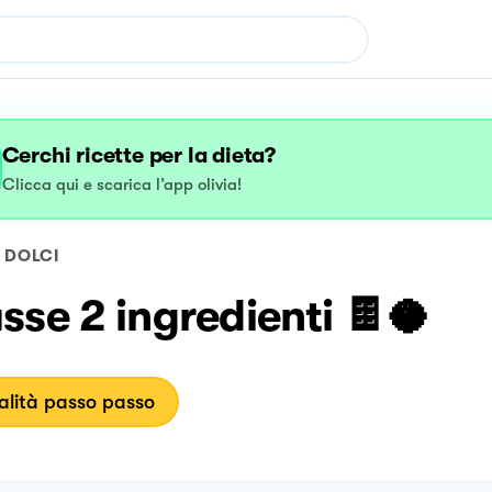
Cerchi ricette per la dieta?
Clicca qui e scarica l’app olivia!
DOLCI
se 2 ingredienti 🍫🥥
lità passo passo