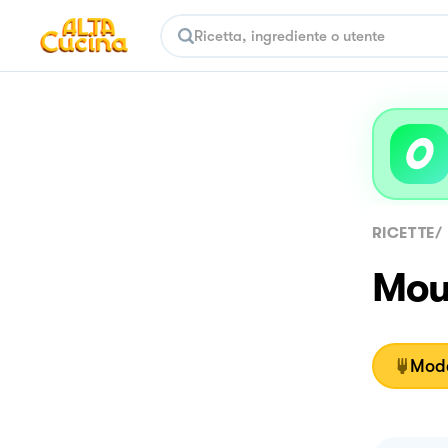
RICETTE
/
Mous
Moda