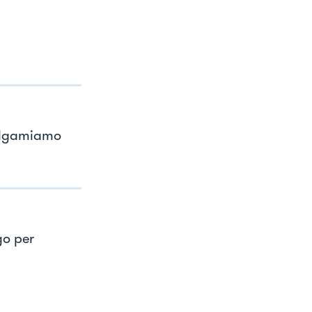
malgamiamo
go per