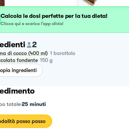
Calcola le dosi perfette per la tua dieta!
Clicca qui e scarica l’app olivia!
edienti
2
ema di cocco (400 ml)
1
barattolo
occolato fondente
150
g
opia ingredienti
edimento
25 minuti
o totale
dalità passo passo