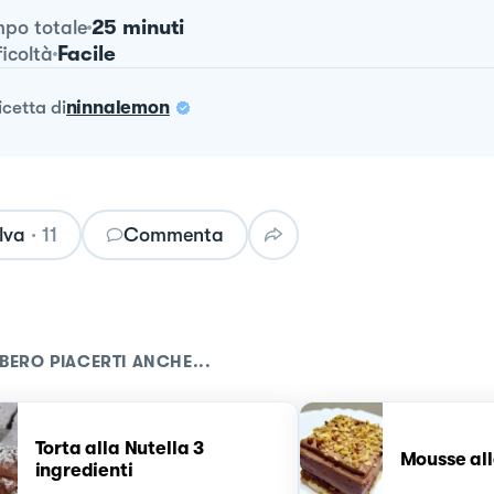
25 minuti
po totale
Facile
ficoltà
ricetta
di
ninnalemon
lva
·
11
Commenta
BERO PIACERTI ANCHE...
Torta alla Nutella 3
Mousse all
ingredienti