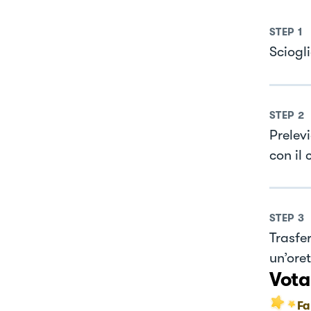
STEP
1
Sciogl
STEP
2
Prelev
con il 
STEP
3
Trasfer
un’oret
Vota
Fa