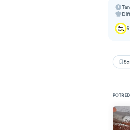
Tem
Dif
Sa
POTREB