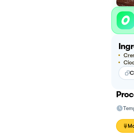
Ingr
Cr
Ci
C
Proc
Temp
Mo