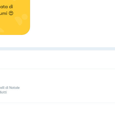
ata di
rumi 😍
elli di Natale
lotti