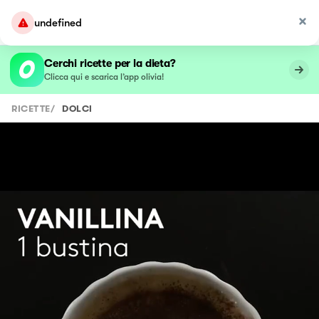
undefined
Cerchi ricette per la dieta?
Clicca qui e scarica l’app olivia!
RICETTE
/
DOLCI