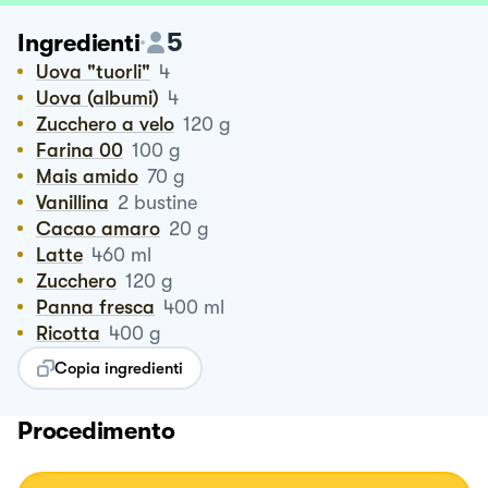
5
Ingredienti
Uova "tuorli"
4
Uova (albumi)
4
Zucchero a velo
120
g
Farina 00
100
g
Mais amido
70
g
Vanillina
2
bustine
Cacao amaro
20
g
Latte
460
ml
Zucchero
120
g
Panna fresca
400
ml
Ricotta
400
g
Copia ingredienti
Procedimento