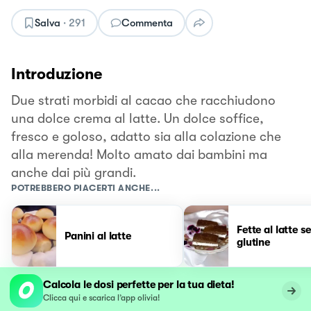
Salva
·
291
Commenta
Introduzione
Due strati morbidi al cacao che racchiudono
una dolce crema al latte. Un dolce soffice,
fresco e goloso, adatto sia alla colazione che
alla merenda! Molto amato dai bambini ma
anche dai più grandi.
POTREBBERO PIACERTI ANCHE...
Fette al latte s
Panini al latte
glutine
Calcola le dosi perfette per la tua dieta!
Clicca qui e scarica l’app olivia!