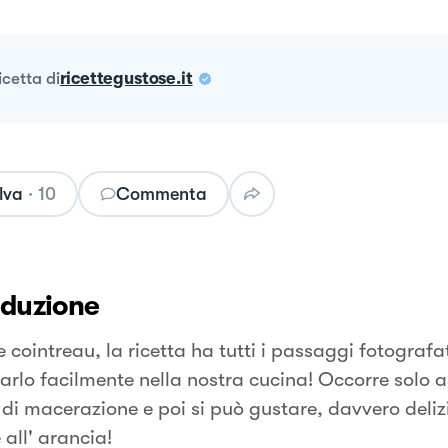
ricetta
di
ricettegustose.it
lva
·
10
Commenta
oduzione
 cointreau, la ricetta ha tutti i passaggi fotografa
arlo facilmente nella nostra cucina! Occorre solo as
di macerazione e poi si può gustare, davvero deliz
 all' arancia!