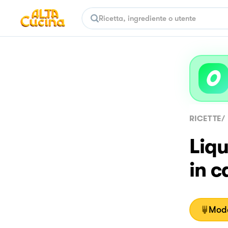
RICETTE
/
Liqu
in c
Moda