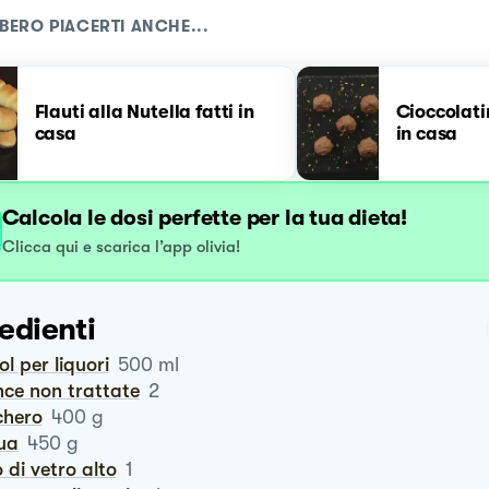
BERO PIACERTI ANCHE...
Flauti alla Nutella fatti in
Cioccolati
casa
in casa
Calcola le dosi perfette per la tua dieta!
Clicca qui e scarica l’app olivia!
edienti
ool per liquori
500
ml
nce non trattate
2
chero
400
g
qua
450
g
o di vetro alto
1