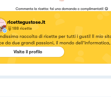
Commenta la ricetta: fai una domanda o complimentati! 😋
ricettegustose.it
188
ricette
dissima raccolta di ricette per tutti i gusti! Il mio sito
i passioni, il mondo dell'informatica, che è
stato il mio lavoro per 30 anni e la passione per i fornelli
Visita il profilo