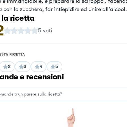
 è immangiabile, e preparare lo sciroppo , facendo
 con lo zucchero, far intiepidire ed unire all'alcool.
 la ricetta
2
5
voti
ESTA RICETTA
2
3
4
5
nde e recensioni