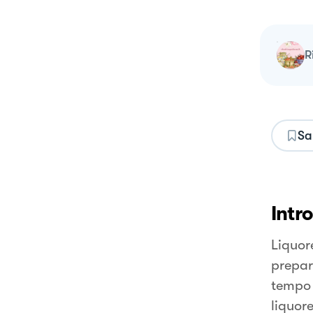
Sa
Intr
Liquore
prepar
tempo 
liquore