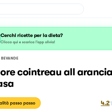
Cerchi ricette per la dieta?
Clicca qui e scarica l’app olivia!
BEVANDE
ore cointreau all arancia
asa
4.2
lità passo passo