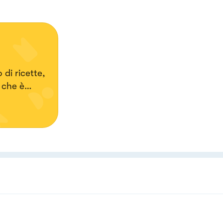
 di ricette,
.