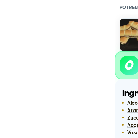
POTREB
Ingr
Alc
Ara
Zuc
Ac
Vas