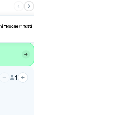
ni "Rocher" fatti
Pane fatto in casa
1