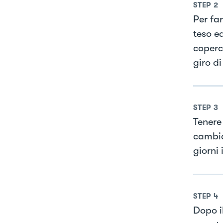
STEP
2
Per fa
teso ed
coperc
giro di
STEP
3
Tenere 
cambiar
giorni 
STEP
4
Dopo il