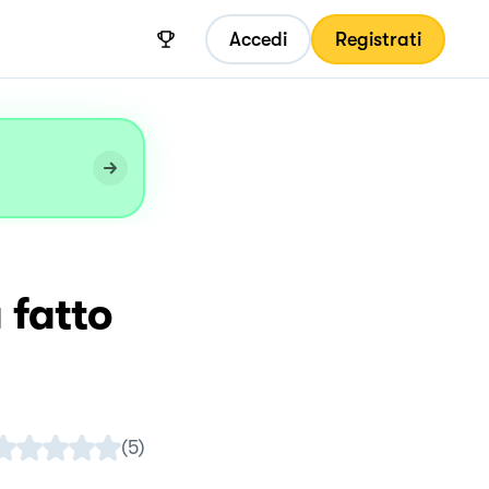
Accedi
Registrati
 fatto
(
5
)