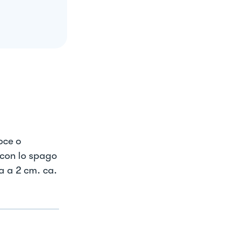
oce o
 con lo spago
la a 2 cm. ca.