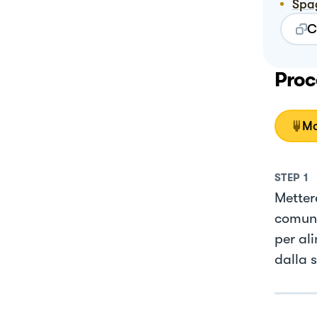
Spa
C
Proc
Mo
STEP
1
Mettere
comunq
per ali
dalla s