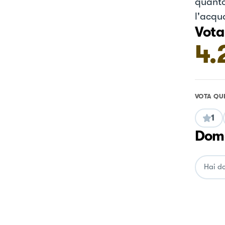
quanto
l'acqua
Vota
4.
VOTA QU
1
Doma