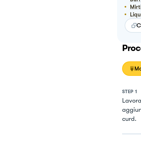
Mir
Liq
C
Proc
Mo
STEP
1
Lavora
aggiung
curd.