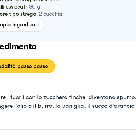
tilli essiccati
80
g
uore tipo strega
2
cucchiai
opia ingredienti
edimento
dalità passo passo
re i tuorli con lo zucchero finche’ diventano spumos
ere l’olio o il burro, la vaniglia, il succo d’arancia