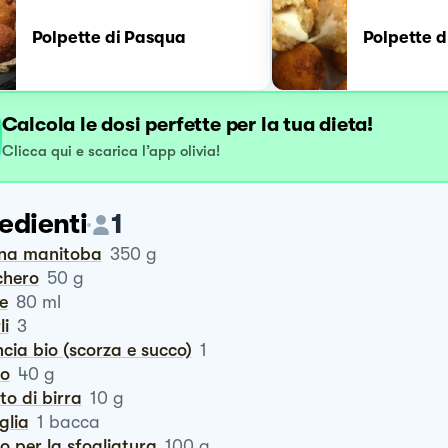
Polpette di Pasqua
Polpette d
Calcola le dosi perfette per la tua dieta!
Clicca qui e scarica l’app olivia!
edienti
1
ina manitoba
350
g
chero
50
g
te
80
ml
li
3
ncia bio (scorza e succo)
1
ro
40
g
vito di birra
10
g
iglia
1
bacca
ro per la sfogliatura
100
g