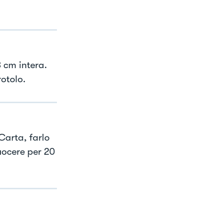
3 cm intera.
rotolo.
Carta, farlo
uocere per 20