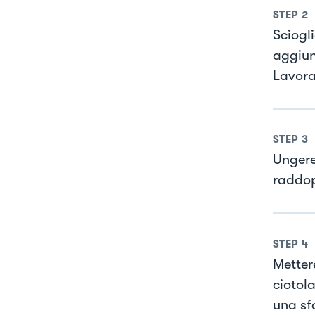
STEP
2
Sciogli
aggiung
Lavora
STEP
3
Ungere
raddop
STEP
4
Mettere
ciotola
una sf