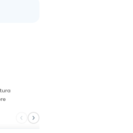
tura
ere