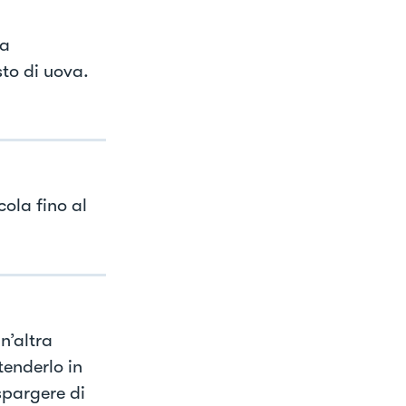
na
sto di uova.
ola fino al
un’altra
tenderlo in
spargere di