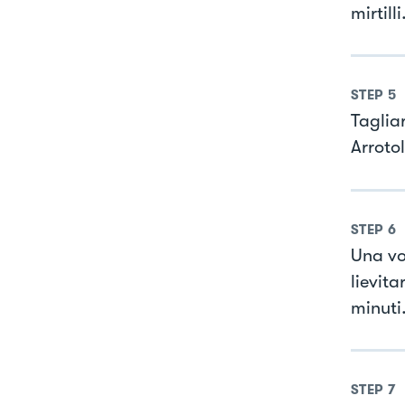
mirtill
STEP
5
Tagliar
Arrotol
STEP
6
Una vo
lievit
minuti
STEP
7