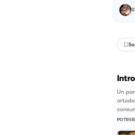
Sa
Intr
Un pan
ortodo
consu
POTREB