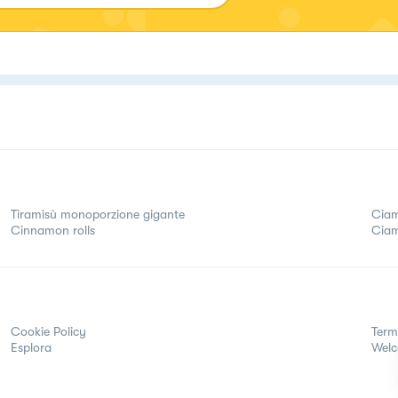
Tiramisù monoporzione gigante
Ciam
Cinnamon rolls
Ciam
Cookie Policy
Term
Esplora
Wel