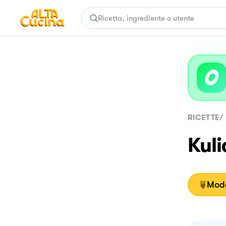
RICETTE
/
Kuli
Moda