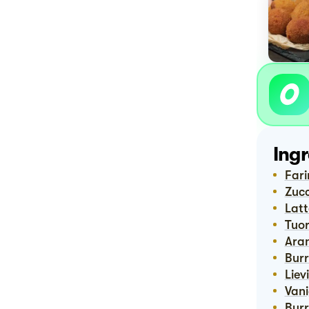
Ingr
Far
Zuc
Lat
Tuor
Ara
Bur
Lie
Van
Bur