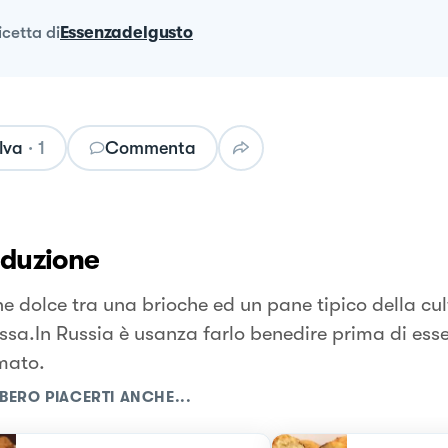
ricetta
di
Essenzadelgusto
lva
·
1
Commenta
oduzione
e dolce tra una brioche ed un pane tipico della cul
ssa.In Russia è usanza farlo benedire prima di ess
mato.
BERO PIACERTI ANCHE...