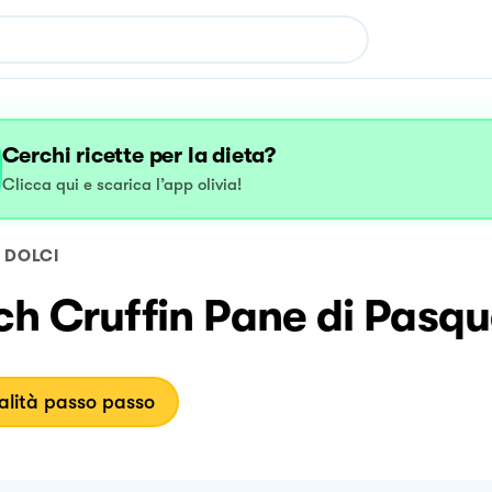
Cerchi ricette per la dieta?
Clicca qui e scarica l’app olivia!
DOLCI
ch Cruffin Pane di Pasq
lità passo passo