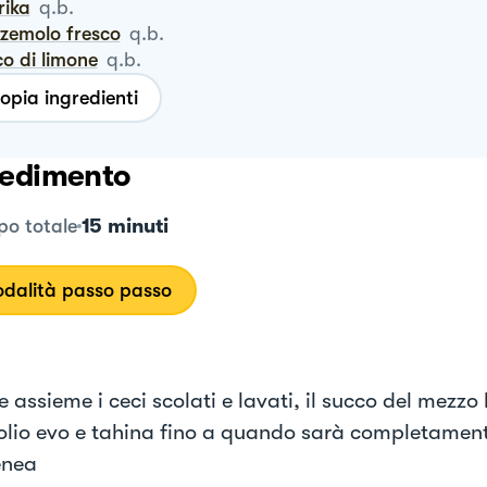
rika
q.b.
zzemolo fresco
q.b.
co di limone
q.b.
opia ingredienti
edimento
15 minuti
o totale
dalità passo passo
e assieme i ceci scolati e lavati, il succo del mezzo
 olio evo e tahina fino a quando sarà completament
nea