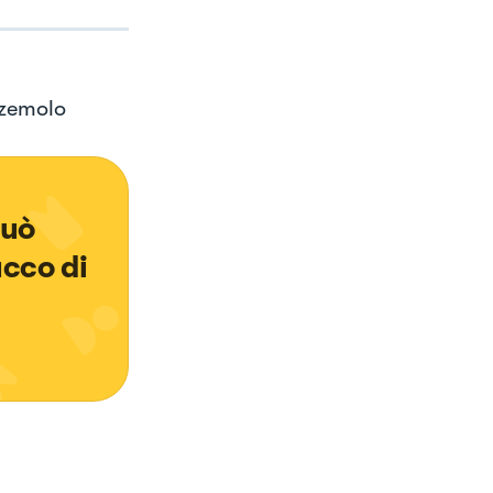
zzemolo
può 
cco di 