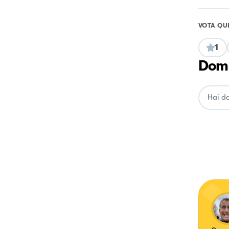
VOTA QU
1
Doma