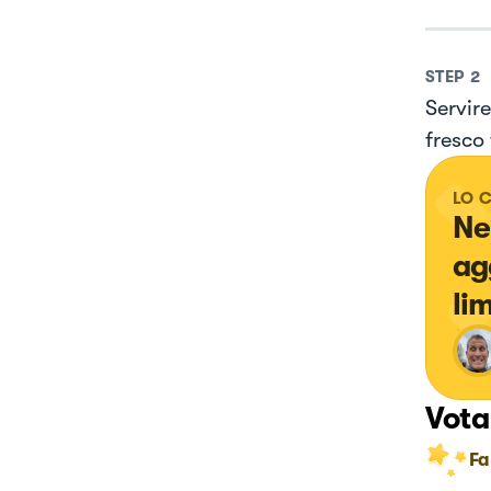
STEP
2
Servire
fresco 
LO 
Ne
ag
li
Vota
Fa