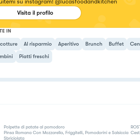
uitemi su instagram! @lucasfoodandkitchen
Visita il profilo
TE IN
cotture
Al risparmio
Aperitivo
Brunch
Buffet
Cen
mbini
Piatti freschi
Polpette di patate al pomodoro
ROS
Pinsa Romana Con Mozzarella, Friggitelli, Pomodorini e Salsiccia
Cest
Sbriciolata