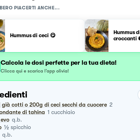
BERO PIACERTI ANCHE...
Hummus di
Hummus di ceci 😋
croccanti 
Calcola le dosi perfette per la tua dieta!
Clicca qui e scarica l’app olivia!
edienti
ci già cotti o 200g di ceci secchi da cuocere
2
bondante di tahina
1
cucchiaio
o evo
q.b.
½
o
spicchio
q.b.