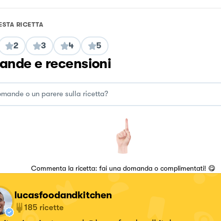
ESTA RICETTA
2
3
4
5
nde e recensioni
Commenta la ricetta: fai una domanda o complimentati! 😋
lucasfoodandkitchen
185
ricette