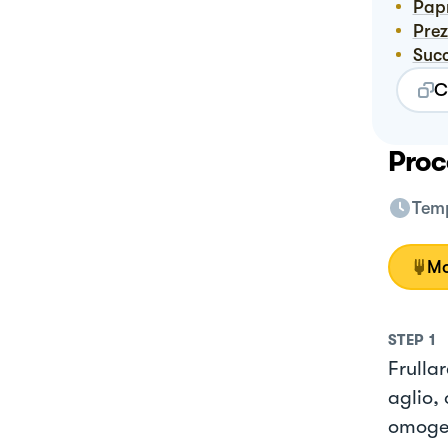
Pap
Pre
Suc
C
Proc
Temp
Mo
STEP
1
Frullar
aglio,
omoge