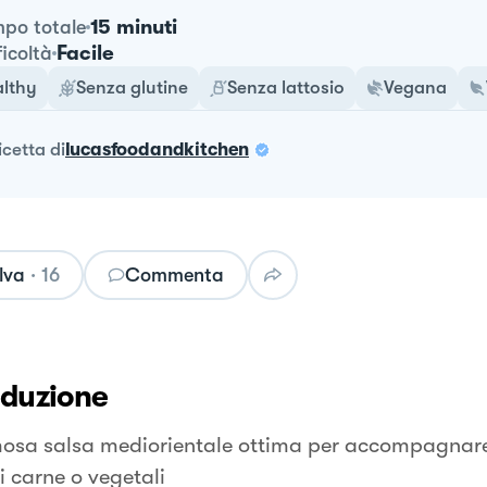
15 minuti
po totale
Facile
ficoltà
lthy
Senza glutine
Senza lattosio
Vegana
ricetta
di
lucasfoodandkitchen
lva
·
16
Commenta
oduzione
osa salsa mediorientale ottima per accompagnare 
i carne o vegetali