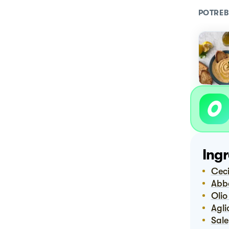
POTREB
Ingr
Ce
Ab
Oli
Agli
Sale