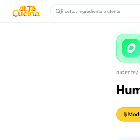
RICETTE
/
Hum
Moda