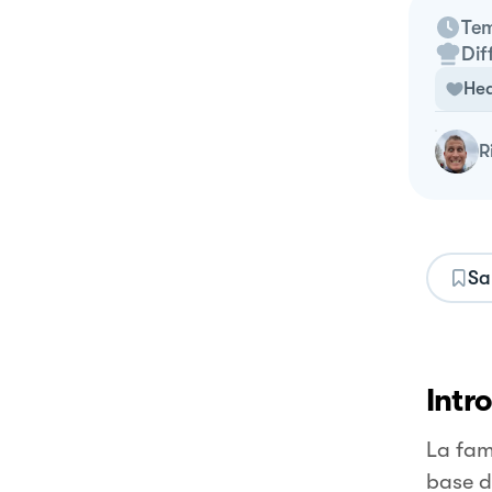
Tem
Dif
Hea
Sa
Intr
La fam
base d