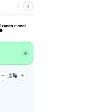
 zucca e ceci
Hummus di ceci
🎃
4