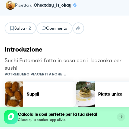
ricetta
di
Cheatday_is_okay
Salva
·
2
Commenta
Introduzione
Sushi Futomaki fatto in casa con il bazooka per
sushi
POTREBBERO PIACERTI ANCHE...
Supplì
Piatto unico
Calcola le dosi perfette per la tua dieta!
Clicca qui e scarica l’app olivia!