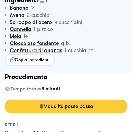
Ingredienti
½
Banana
Avena
2
cucchiai
Sciroppo di acero
4
cucchiaini
Cannella
1
pizzico
½
Mela
Cioccolato fondente
q.b.
Confettura di ananas
1
cucchiaino
Copia ingredienti
Procedimento
Tempo totale
5 minuti
Modalità passo passo
STEP
1