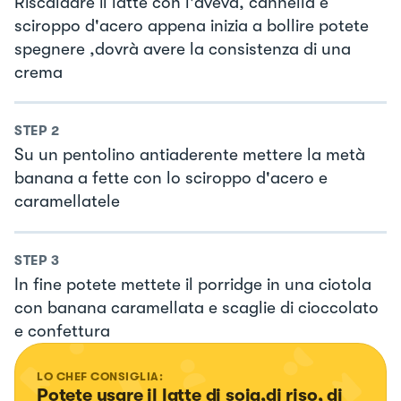
Riscaldare il latte con l'aveva, cannella e
sciroppo d'acero appena inizia a bollire potete
spegnere ,dovrà avere la consistenza di una
crema
STEP
2
Su un pentolino antiaderente mettere la metà
banana a fette con lo sciroppo d'acero e
caramellatele
STEP
3
In fine potete mettete il porridge in una ciotola
con banana caramellata e scaglie di cioccolato
e confettura
LO CHEF CONSIGLIA:
Potete usare il latte di soia,di riso, di 