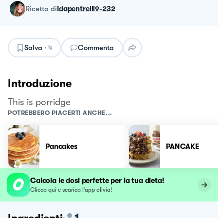
ricetta
di
Idapentrelli9-232
Salva
·
4
Commenta
Introduzione
This is porridge
POTREBBERO PIACERTI ANCHE...
Pancakes
PANCAKE
Calcola le dosi perfette per la tua dieta!
Clicca qui e scarica l’app olivia!
1