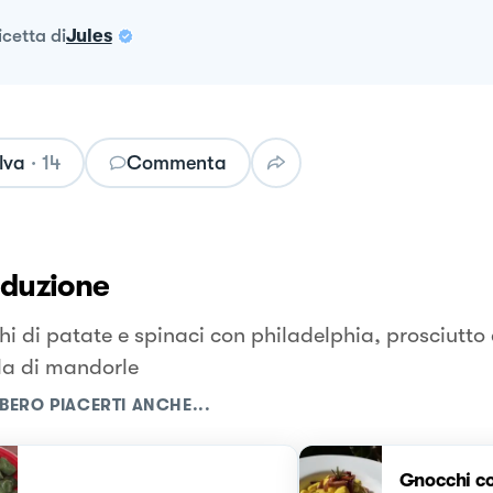
ricetta
di
Jules
lva
·
14
Commenta
oduzione
i di patate e spinaci con philadelphia, prosciutto 
la di mandorle
BERO PIACERTI ANCHE...
Gnocchi c