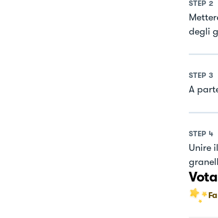
STEP
2
Metter
degli 
STEP
3
A parte
STEP
4
Unire i
granel
Vota
Fa