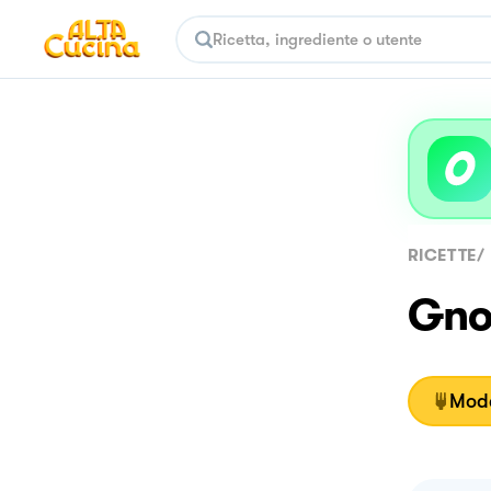
RICETTE
/
Gnoc
Moda