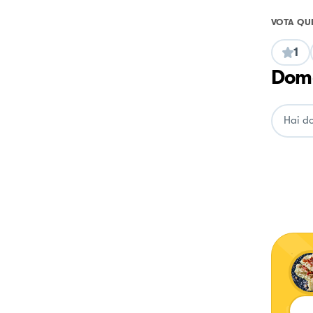
VOTA QU
1
Doma