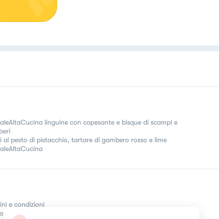
aleAltaCucina linguine con capesante e bisque di scampi e
eri
li al pesto di pistacchio, tartare di gambero rosso e lime
aleAltaCucina
ini e condizioni
come