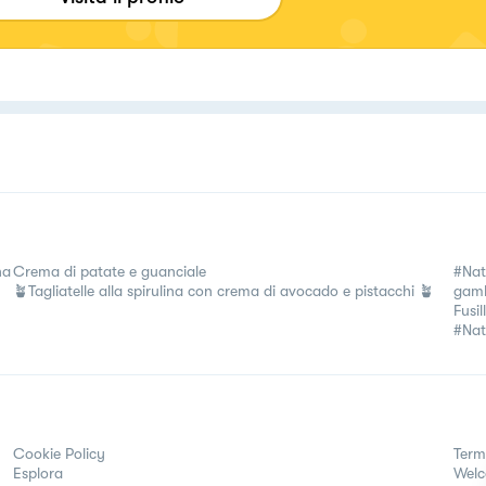
na
Crema di patate e guanciale
#Nat
🪴Tagliatelle alla spirulina con crema di avocado e pistacchi 🪴
gamb
Fusil
#Nat
Cookie Policy
Term
Esplora
Wel