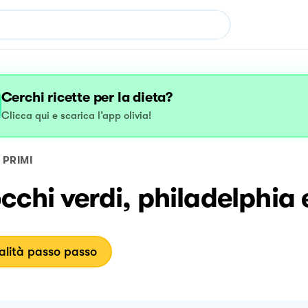
Cerchi ricette per la dieta?
Clicca qui e scarica l’app olivia!
PRIMI
chi verdi, philadelphia 
lità passo passo