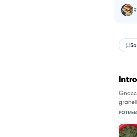
Sa
Intr
Gnocch
granel
POTREB