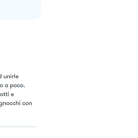
d unirle
co a poco.
otti e
 gnocchi con