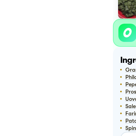
Ingr
Gr
Phi
Pep
Pro
Uov
Sale
Far
Pat
Spi