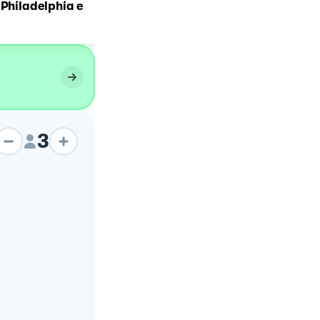
 Philadelphia e
Gnocco fritto
3