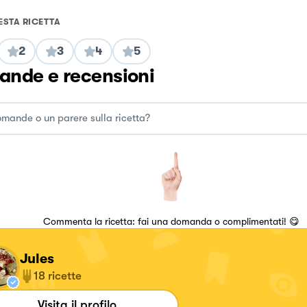
ESTA RICETTA
2
3
4
5
nde e recensioni
Commenta la ricetta: fai una domanda o complimentati! 😋
Jules
18
ricette
Visita il profilo