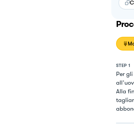
C
Proc
Mo
STEP
1
Per gli
all’uov
Alla fi
taglia
abbond