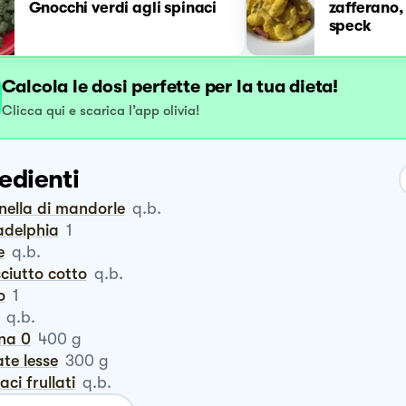
Gnocchi verdi agli spinaci
zafferano,
speck
Calcola le dosi perfette per la tua dieta!
Clicca qui e scarica l’app olivia!
edienti
anella di mandorle
q.b.
ladelphia
1
e
q.b.
sciutto cotto
q.b.
o
1
q.b.
ina 0
400
g
ate lesse
300
g
naci frullati
q.b.