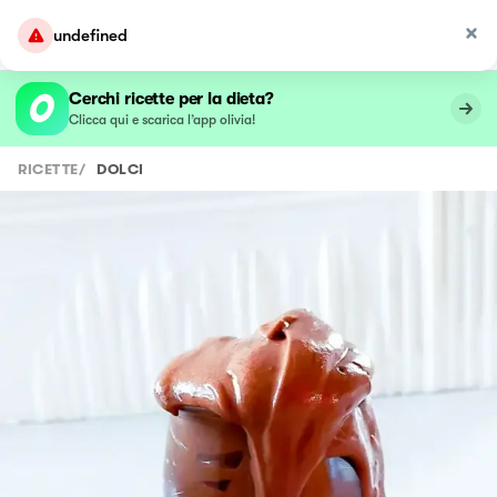
undefined
Cerchi ricette per la dieta?
Clicca qui e scarica l’app olivia!
RICETTE
/
DOLCI