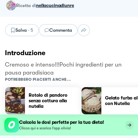
ricetta
di
nellacucinadiunre
Salva
·
5
Commenta
Introduzione
Cremoso e intenso!!!Pochi ingredienti per un
pausa paradisiaca
POTREBBERO PIACERTI ANCHE...
Rotolo di pandoro
Gelato furbo a
senza cottura alla
con Nutella
nutella
Calcola le dosi perfette per la tua dieta!
Clicca qui e scarica l’app olivia!