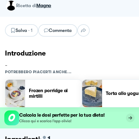
ricetta
di
Magno
Salva
·
1
Commenta
Introduzione
-
POTREBBERO PIACERTI ANCHE...
Frozen porridge ai
Torta allo yogu
mirtilli
Calcola le dosi perfette per la tua dieta!
Clicca qui e scarica l’app olivia!
1