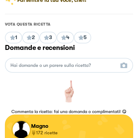
Fai sentire la tua voce, chef!
VOTA QUESTA RICETTA
1
2
3
4
5
Domande e recensioni
Commenta la ricetta: fai una domanda o complimentati! 😋
Magno
172
ricette