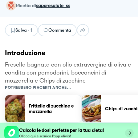
ricetta
di
saporesalute_ss
Salva
·
1
Commenta
Introduzione
Fresella bagnata con olio extravergine di oliva e
condita con pomodorini, bocconcini di
mozzarella e Chips di zucchine
POTREBBERO PIACERTI ANCHE...
Frittelle di zucchine e
Chips di zucch
mozzarella
Calcola le dosi perfette per la tua dieta!
Clicca qui e scarica l’app olivia!