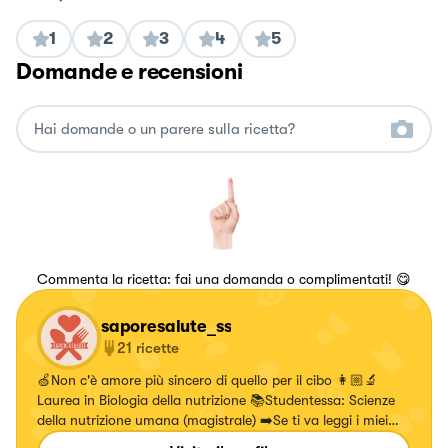
1
2
3
4
5
Domande e recensioni
Commenta la ricetta: fai una domanda o complimentati! 😋
saporesalute_ss
21
ricette
🍏Non c'è amore più sincero di quello per il cibo 👩🏼‍🔬
Laurea in Biologia della nutrizione 📚Studentessa: Scienze
della nutrizione umana (magistrale) ➡️Se ti va leggi i miei
post sulla pagina instagram