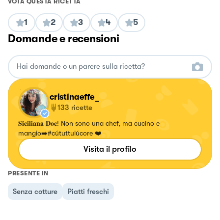
VOTA QUESTA RICETTA
1
2
3
4
5
Domande e recensioni
cristinaeffe_
133
ricette
𝐒𝐢𝐜𝐢𝐥𝐢𝐚𝐧𝐚 𝐃𝐨𝐜! Non sono una chef, ma cucino e
mangio➡️#cútuttulúcore ❤️
Visita il profilo
PRESENTE IN
Senza cotture
Piatti freschi