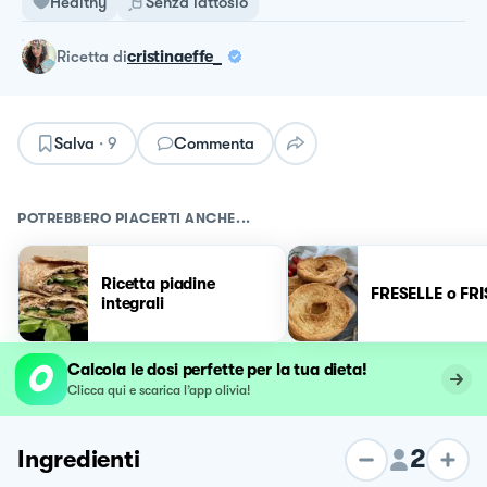
Healthy
Senza lattosio
ricetta
di
cristinaeffe_
Salva
·
9
Commenta
POTREBBERO PIACERTI ANCHE...
Ricetta piadine
FRESELLE o FRI
integrali
Calcola le dosi perfette per la tua dieta!
Clicca qui e scarica l’app olivia!
2
Ingredienti