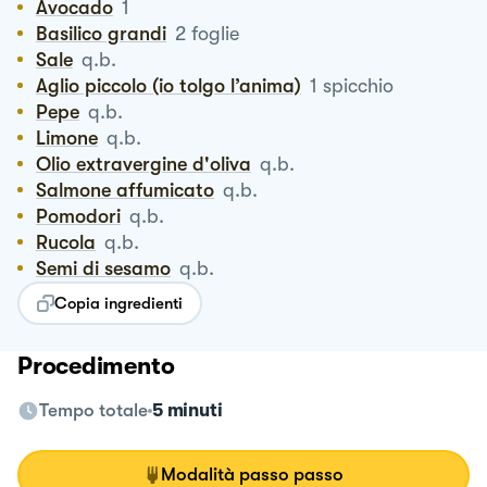
Avocado
1
Basilico grandi
2
foglie
Sale
q.b.
Aglio piccolo (io tolgo l’anima)
1
spicchio
Pepe
q.b.
Limone
q.b.
Olio extravergine d'oliva
q.b.
Salmone affumicato
q.b.
Pomodori
q.b.
Rucola
q.b.
Semi di sesamo
q.b.
Copia ingredienti
Procedimento
Tempo totale
5 minuti
Modalità passo passo