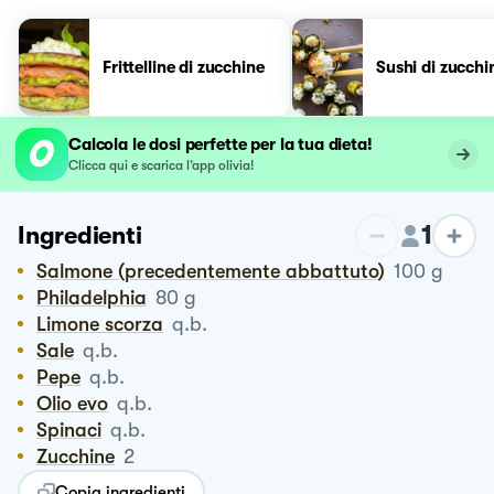
Frittelline di zucchine
Sushi di zucchi
Calcola le dosi perfette per la tua dieta!
Clicca qui e scarica l’app olivia!
1
Ingredienti
Salmone (precedentemente abbattuto)
100
g
Philadelphia
80
g
Limone scorza
q.b.
Sale
q.b.
Pepe
q.b.
Olio evo
q.b.
Spinaci
q.b.
Zucchine
2
Copia ingredienti