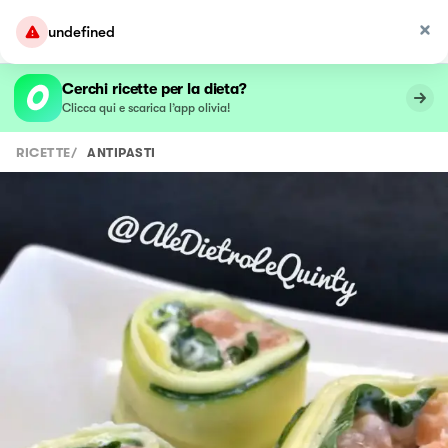
undefined
Cerchi ricette per la dieta?
Clicca qui e scarica l’app olivia!
RICETTE
/
ANTIPASTI