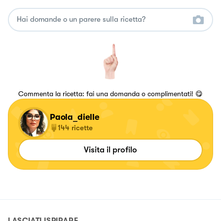
Commenta la ricetta: fai una domanda o complimentati! 😋
Paola_dielle
144
ricette
Visita il profilo
LASCIATI ISPIRARE