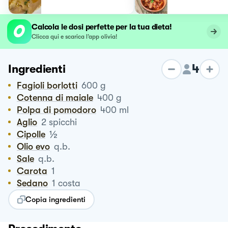
Calcola le dosi perfette per la tua dieta!
Clicca qui e scarica l’app olivia!
4
Ingredienti
Fagioli borlotti
600
g
Cotenna di maiale
400
g
Polpa di pomodoro
400
ml
Aglio
2
spicchi
½
Cipolle
Olio evo
q.b.
Sale
q.b.
Carota
1
Sedano
1
costa
Copia ingredienti