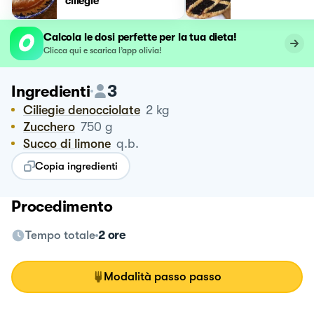
ciliegie
Calcola le dosi perfette per la tua dieta!
Clicca qui e scarica l’app olivia!
3
Ingredienti
Ciliegie denocciolate
2
kg
Zucchero
750
g
Succo di limone
q.b.
Copia ingredienti
Procedimento
Tempo totale
2 ore
Modalità passo passo