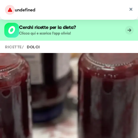
undefined
Cerchi ricette per la dieta?
Clicca qui e scarica l’app olivia!
RICETTE
/
DOLCI