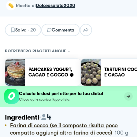
ricetta
di
Dolceosalato2020
Salva
·
20
Commenta
POTREBBERO PIACERTI ANCHE...
PANCAKES YOGURT,
TARTUFINI CO
CACAO E COCCO 🥥
E CACAO
Calcola le dosi perfette per la tua dieta!
Clicca qui e scarica l’app olivia!
4
Ingredienti
Farina di cocco (se il composto risulta poco
compatto aggiungi altra farina di cocco)
100
g