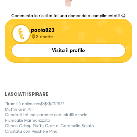
Commenta la ricetta: fai una domanda o complimentati! 😋
paola823
2
ricette
Visita il profilo
LASCIATI ISPIRARE
Tiramisù apicocca🐝🐝🐝🍑🍑🍑
Muffin ai mirtilli
Quadrotti al mascarpone con mirtilli e mele
Plumcake Marmorizzato
Choco Crispy Fluffy Cake al Caramello Salato
Crostata con Pesche e Pinoli