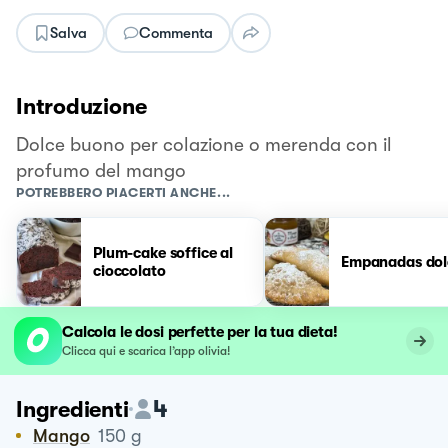
Salva
Commenta
Introduzione
Dolce buono per colazione o merenda con il
profumo del mango
POTREBBERO PIACERTI ANCHE...
Plum-cake soffice al
Empanadas dol
cioccolato
Calcola le dosi perfette per la tua dieta!
Clicca qui e scarica l’app olivia!
4
Ingredienti
Mango
150
g