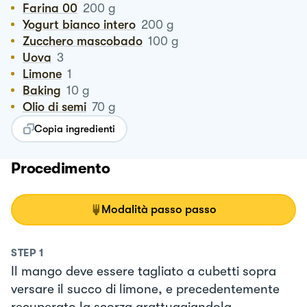
Farina 00
200
g
Yogurt bianco intero
200
g
Zucchero mascobado
100
g
Uova
3
Limone
1
Baking
10
g
Olio di semi
70
g
Copia ingredienti
Procedimento
Modalità passo passo
STEP
1
Il mango deve essere tagliato a cubetti sopra
versare il succo di limone, e precedentemente
recuperato la scorza grattuggiandola